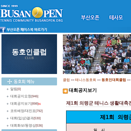
동호인클럽
CLUB
클럽
테니스동호회
동호인대회클럽
>>
>>
>
알림
[0]
대회공지보기
대회공지요청
[946]
제1회 의령군 테니스 생활대축전 여
대회공지보기
[898]
코트배정/대진표
[792]
제1회 의령
대회(입상)결과
[530]
대회화보/동영상
[536]
일 시