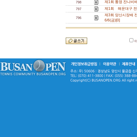
제1회 통영 잔나비배 
798
제1회 해운대구 전국 
797
제3회 양산시장배 전국동
796
6/6(금)[0]