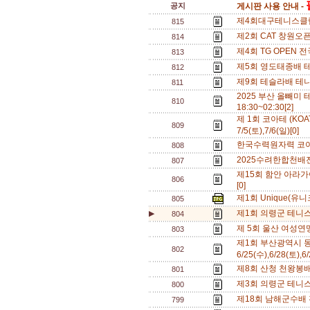
공지
게시판 사용 안내 -
제4회대구테니스클럽배
815
제2회 CAT 창원오픈
814
제4회 TG OPEN 전
813
제5회 영도태종배 테니
812
제9회 테슬라배 테니
811
2025 부산 올빼미 테
810
18:30~02:30[2]
제 1회 코아테 (KOA
809
7/5(토),7/6(일)[0]
한국수력원자력 코아
808
2025수려한합천배전국
807
제15회 함안 아라가야
806
[0]
제1회 Unique(유니크
805
제1회 의령군 테니스 
▶
804
제 5회 울산 여성연맹 
803
제1회 부산광역시 동
802
6/25(수),6/28(토),6
제8회 산청 천왕봉배 
801
제3회 의령군 테니스 
800
제18회 남해군수배 전
799