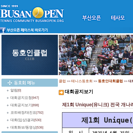
동호인클럽
CLUB
클럽
테니스동호회
동호인대회클럽
>>
>>
>>
대
알림
[0]
대회공지보기
대회공지요청
[947]
제1회 Unique(유니크) 전국 개나리 
대회공지보기
[898]
코트배정/대진표
[792]
제1회 Uniq
대회(입상)결과
[530]
대회화보/동영상
[536]
일 시
2025년 6월 25일 