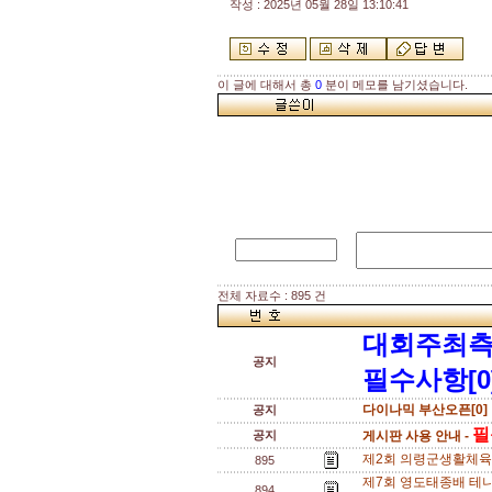
작성 : 2025년 05월 28일 13:10:41
이 글에 대해서 총
0
분이 메모를 남기셨습니다.
전체 자료수 : 895 건
대회주최측
공지
필수사항[0
다이나믹 부산오픈[0]
공지
필독
공지
게시판 사용 안내 -
제2회 의령군생활체육테니
895
제7회 영도태종배 테니
894