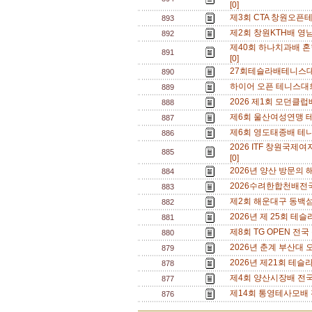
[0]
제3회 CTA 창원오픈테니
893
제2회 창원KTH배 영남권
892
제40회 하나치과배 혼합
891
[0]
27회테슬라배테니스대회
890
하이어 오픈 테니스대회
889
2026 제1회 모던클럽배
888
제6회 울산여성연맹 테니스
887
제6회 영도태종배 테니스
886
2026 ITF 창원국제여자
885
[0]
2026년 양산 방문의 해
884
2026수려한합천배전국동호
883
제2회 해운대구 동백섬 
882
2026년 제 25회 테슬
881
제8회 TG OPEN 전국 
880
2026년 춘계 부산대 오픈 
879
2026년 제21회 테슬라
878
제4회 양산시장배 전국 동호
877
제14회 통영테사모배 전
876