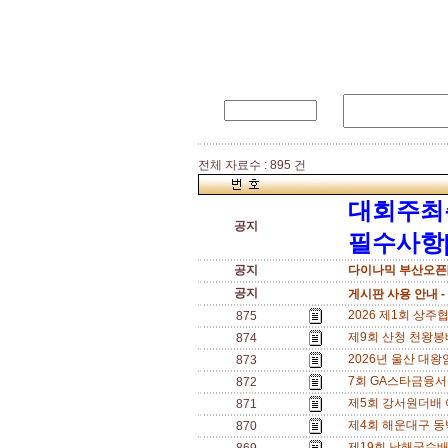
전체 자료수 : 895 건
대회주최
공지
필수사항[
공지
다이나믹 부산오픈[
공지
게시판 사용 안내 -
2026 제1회 상주협
875
제9회 산청 천왕봉배 
874
2026년 울산 대왕
873
7회 GA스타금융서비스
872
제5회 강서원더배 여
871
제4회 해운대구 동백섬
870
제19회 남해군수배 