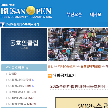
동호인클럽
CLUB
클럽
>>
테니스동호회
>>
동호인대회클럽
>>
알림
[0]
대회공지보기
대회공지요청
[946]
대회공지보기
[898]
2025수려한합천배전국동호인테니스대회 
코트배정/대진표
[792]
대회(입상)결과
[530]
대회화보/동영상
[536]