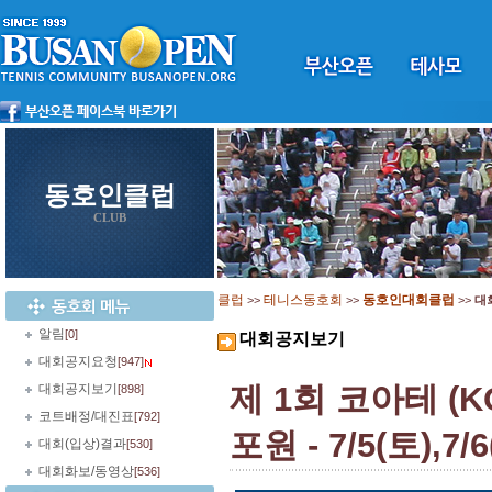
동호인클럽
CLUB
클럽
테니스동호회
동호인대회클럽
>>
>>
>>
대
알림
[0]
대회공지보기
대회공지요청
[947]
제 1회 코아테 (K
대회공지보기
[898]
코트배정/대진표
[792]
포원 - 7/5(토),7/
대회(입상)결과
[530]
대회화보/동영상
[536]