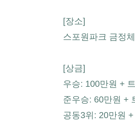
[장소]
스포원파크 금정
[상금]
우승: 100만원 + 
준우승: 60만원 +
공동3위: 20만원 