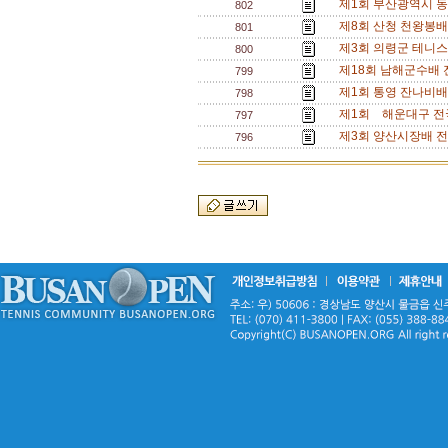
제1회 부산광역시 동호인 
802
제8회 산청 천왕봉배 전
801
제3회 의령군 테니스 
800
제18회 남해군수배 전국
799
제1회 통영 잔나비배 남
798
제1회 해운대구 전국 
797
제3회 양산시장배 전국동호
796