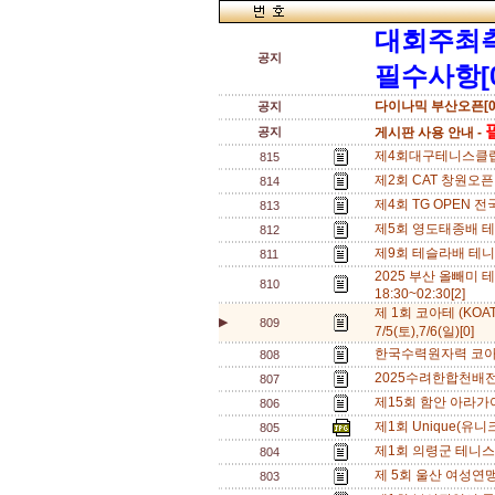
대회주최
공지
필수사항[0
다이나믹 부산오픈[0
공지
필
공지
게시판 사용 안내 -
제4회대구테니스클럽배 
815
제2회 CAT 창원오픈
814
제4회 TG OPEN 전국
813
제5회 영도태종배 테니
812
제9회 테슬라배 테니
811
2025 부산 올빼미 테니
810
18:30~02:30[2]
제 1회 코아테 (KOA
▶
809
7/5(토),7/6(일)[0]
한국수력원자력 코아
808
2025수려한합천배전국동
807
제15회 함안 아라가야
806
제1회 Unique(유니크
805
제1회 의령군 테니스 
804
제 5회 울산 여성연맹 
803