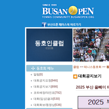
동호인클럽
CLUB
클럽
>>
테니스동호회
>>
알림
[0]
대회공지보기
대회공지요청
[946]
대회공지보기
[898]
2025 부산 올빼미 테
코트배정/대진표
[792]
대회(입상)결과
[530]
대회화보/동영상
[536]