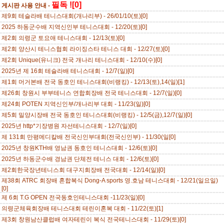
필독 ![0]
게시판 사용 안내 -
제9회 테슬라배 테니스대회(개나리부) - 26/01/10(토)[0]
2025 하동군수배 지역신인부 테니스대회 - 12/20(토)[0]
제2회 의령군 토요애 테니스대회 - 12/13(토)[0]
제2회 양산시 테니스협회 라이징스타 테니스 대회 - 12/27(토)[0]
제2회 Unique(유니크) 전국 개나리 테니스대회 - 12/10(수)[0]
2025년 제 16회 테슬라배 테니스대회 - 12/7(일)[0]
제1회 머거본배 전국 동호인 테니스대회(비랭킹) - 12/13(토),14(일)[1]
제26회 창원시 부부테니스 연합회장배 전국 테니스대회 - 12/7(일)[0]
제24회 POTEN 지역신인부/개나리부 대회 - 11/23(일)[0]
제5회 밀양시장배 전국 동호인 테니스대회(비랭킹) - 12/5(금),12/7(일)[0]
2025년 http*기장병원 자선테니스대회 - 12/7(일)[0]
제 131회 만평메디칼배 전국신인부대회(전국신인부) - 11/30(일[0]
2025년 창원KTH배 영남권 동호인 테니스대회 - 12/6(토)[0]
2025년 하동군수배 경남권 단체전 테니스 대회 - 12/6(토)[0]
제2회한국장년테니스회 대구지회장배 전국대회 - 12/14(일)[0]
제38회 ATRC 회장배 혼합복식 Dong-A sports 영.호남 테니스대회 - 12/21(일요일)
[0]
제 6회 T.G OPEN 전국동호인테니스대회 -11/23(일)[0]
의령군체육회장배 테니스대회 테린이혼복 대회 - 11/22(토)[1]
제3회 창원남산클럽배 여자테린이 복식 전국테니스대회 - 11/29(토)[0]