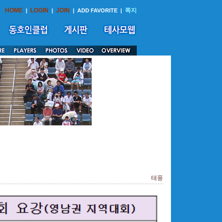
HOME
LOGIN
JOIN
쪽지
|
|
|
ADD FAVORITE
|
태풍