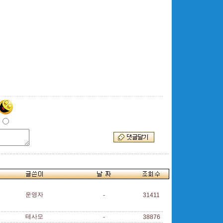
운영자
-
31411
테사모
-
38876