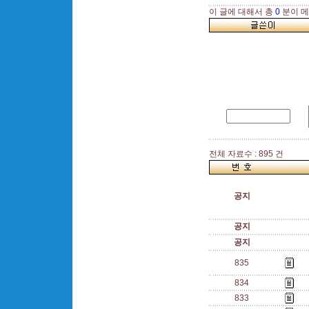
이 글에 대해서 총
0
분이 메
전체 자료수 : 895 건
공지
공지
공지
835
834
833