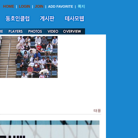
HOME
LOGIN
JOIN
쪽지
|
|
|
ADD FAVORITE
|
태풍