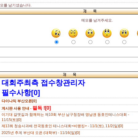
모를 남기셨습니다.
메모를 남겨주세요.
대회주최측 접수창관리자
필수사항[0]
다이나믹 부산오픈[0]
필독 ![0]
게시판 사용 안내 -
이기대 갈맷길과 함께하는 제10회 부산 남구청장배 영남권 동호인테니스대회 -
11/15(토)[0]
제13회 청송사과배 전국동호인 테니스대회<비랭킹> - 11/1(토), 11/2(일)[0]
2025년 추계 부산대 오픈 (대학부) - 11/16(일)[0]