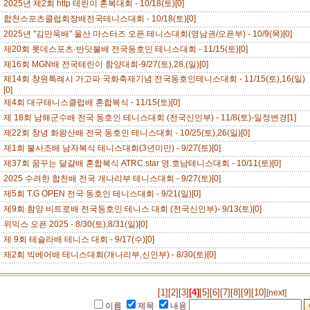
2025년 제2회 http 테린이 혼복대회 - 10/18(토)[0]
합천스포츠클럽회장배전국테니스대회 - 10/18(토)[0]
2025년 "김만욱배" 울산 마스터즈 오픈 테니스대회(영남권/오픈부) - 10/9(목)[0]
제20회 롯데스포츠·반딧불배 전국동호인 테니스대회 - 11/15(토)[0]
제16회 MGN배 전국테린이 함양대회-9/27(토),28.(일)[0]
제14회 창원특례시 가고파 국화축제기념 전국동호인테니스대회 - 11/15(토),16(일)
[0]
제4회 대구테니스클럽배 혼합복식 - 11/15(토)[0]
제 18회 남해군수배 전국 동호인 테니스대회 (전국신인부) - 11/8(토)-일정변경[1]
제22회 창녕 화왕산배 전국 동호인 테니스대회 - 10/25(토),26(일)[0]
제1회 불사조배 남자복식 테니스대회(3년미만) - 9/27(토)[0]
제37회 꿈꾸는 달걀배 혼합복식 ATRC.star 영.호남테니스대회 - 10/11(토)[0]
2025 수려한 합천배 전국 개나리부 테니스대회 - 9/27(토)[0]
제5회 T.G OPEN 전국 동호인 테니스대회 - 9/21(일)[0]
제9회 함양 비트로배 전국동호인 테니스 대회 (전국신인부)- 9/13(토)[0]
위믹스 오픈 2025 - 8/30(토),8/31(일)[0]
제 9회 테슬라배 테니스 대회 - 9/17(수)[0]
제2회 빅베어배 테니스대회(개나리부,신인부) - 8/30(토)[0]
[1]
[2]
[3]
[4]
[5]
[6]
[7]
[8]
[9]
[10]
[next]
이름
제목
내용