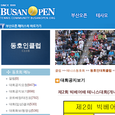
동호인클럽
CLUB
클럽
>>
테니스동호회
>>
동호인대회클럽
>
알림
[0]
대회공지보기
대회공지요청
[947]
대회공지보기
[898]
제2회 빅베어배 테니스대회(개나리부
코트배정/대진표
[792]
대회(입상)결과
[530]
대회화보/동영상
[536]