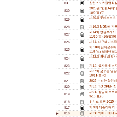
합천스포츠클럽회장배전
831
2025년 "김만욱배
830
10/9(목)[0]
제20회 롯데스포츠·반
829
제16회 MGN배 전국테
828
제14회 창원특례시
827
11/15(토),16(일)[0
제4회 대구테니스클럽배
826
제 18회 남해군수배
825
11/8(토)-일정변경[
제22회 창녕 화왕산배 
824
제1회 불사조배 남자복
823
제37회 꿈꾸는 달걀배
822
10/11(토)[0]
2025 수려한 합천배
821
제5회 T.G OPEN 
820
제9회 함양 비트로배
819
9/13(토)[0]
위믹스 오픈 2025 - 8
818
제 9회 테슬라배 테니스
817
제2회 빅베어배 테니스
▶
816