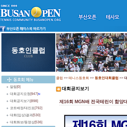
동호인클럽
CLUB
클럽
>>
테니스동호회
>>
동호인대회클럽
>>
알림
[0]
대회공지보기
대회공지요청
[947]
대회공지보기
[898]
제16회 MGN배 전국테린이 함양대회-9
코트배정/대진표
[792]
대회(입상)결과
[530]
대회화보/동영상
[536]