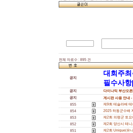
전체 자료수 : 895 건
대회주최
공지
필수사항[
공지
다이나믹 부산오픈[
공지
게시판 사용 안내 -
제9회 테슬라배 테니스
855
2025 하동군수배 지
854
제2회 의령군 토요애 
853
제2회 양산시 테니스
852
제2회 Unique(유
851