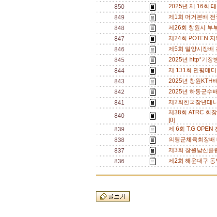
2025년 제 16회 
850
제1회 머거본배 전국 
849
제26회 창원시 부부
848
제24회 POTEN 지
847
제5회 밀양시장배 전국
846
2025년 http*기장
845
제 131회 만평메디
844
2025년 창원KTH배
843
2025년 하동군수배 
842
제2회한국장년테니스회
841
제38회 ATRC 회장
840
[0]
제 6회 T.G OPE
839
의령군체육회장배 테니
838
제3회 창원남산클럽배
837
제2회 해운대구 동백
836