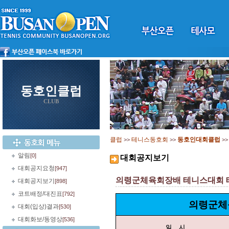
동호인클럽
CLUB
클럽
테니스동호회
동호인대회클럽
>>
>>
>
알림
[0]
대회공지보기
대회공지요청
[947]
의령군체육회장배 테니스대회 테린이
대회공지보기
[898]
코트배정/대진표
[792]
의령군체
대회(입상)결과
[530]
대회화보/동영상
[536]
일 시