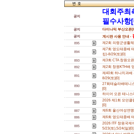
대회주최
공지
필수사항[
다이나믹 부산오픈[0
공지
공지
게시판 사용 안내 -
제2회 의령군생활체육
895
제7회 영도태종배 
894
킹)-8/29(토)[0]
제3회 CTA 창원오픈테
893
제2회 창원KTH배 영
892
제40회 하나치과배
891
8/29(토)[0]
27회테슬라배테니스대
890
[0]
하이어 오픈 테니스대
889
2026 제1회 모던클
888
[0]
제6회 울산여성연맹 테
887
제6회 영도태종배 테니
886
2026 ITF 창원
885
5/23(토),5/24(일)[0