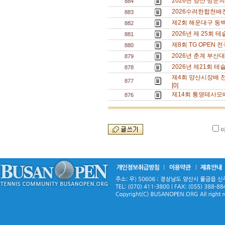
2026년 양산 방문의
884
2026수려한합천배전국
883
제2회 해운대구 동백섬
882
2026년 제 25회 테
881
제8회 TG OPEN 전
880
2026년 춘계 부산대 오
879
2026년 제21회 테
878
제4회 양산시장배 전국 
877
[0]
제14회 통영테사모배 
876