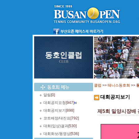
동호인클럽
CLUB
클럽
>>
테니스동호회
>>
알림
[0]
대회공지보기
대회공지요청
[947]
대회공지보기
[898]
제5회 밀양시장배 전국
코트배정/대진표
[792]
대회(입상)결과
[530]
대회화보/동영상
[536]