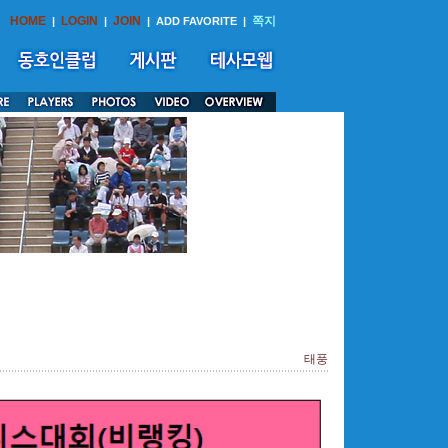
HOME
LOGIN
JOIN
쪽지
|
|
|
ADD FAVORITE
|
태풍