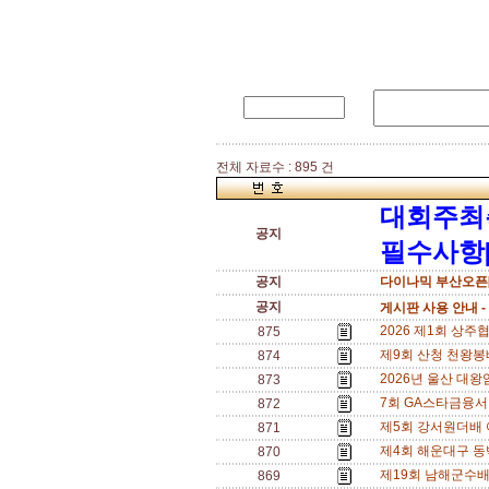
전체 자료수 : 895 건
대회주최
공지
필수사항[
공지
다이나믹 부산오픈[
공지
게시판 사용 안내 -
2026 제1회 상주협
875
제9회 산청 천왕봉배 
874
2026년 울산 대왕
873
7회 GA스타금융서비스
872
제5회 강서원더배 여
871
제4회 해운대구 동백섬
870
제19회 남해군수배 
869