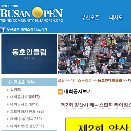
동호인클럽
CLUB
클럽
>>
테니스동호회
>>
동호인대회클럽
>>
알림
[0]
대회공지보기
대회공지요청
[947]
대회공지보기
[898]
제2회 양산시 테니스협회 라이징스타 
코트배정/대진표
[792]
대회(입상)결과
[530]
대회화보/동영상
[536]