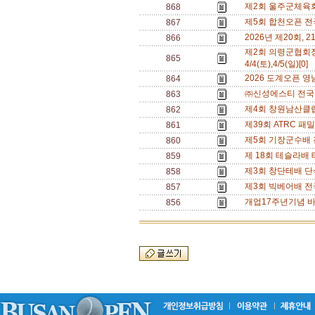
제2회 울주군체육회장배
868
제5회 합천오픈 전국
867
2026년 제20회, 21
866
제2회 의령군협회
865
4/4(토),4/5(일)[0]
2026 도계오픈 영남
864
㈜신성에스티 전국신인
863
제4회 창원남산클럽회
862
제39회 ATRC 패
861
제5회 기장군수배 전국
860
제 18회 테슬라배
859
제3회 창단테배 단식
858
제3회 빅베어배 전국 
857
개업17주년기념 바
856