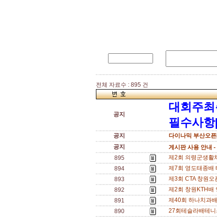
전체 자료수 : 895 건
대회주최
공지
필수사항[
공지
다이나믹 부산오픈[
공지
게시판 사용 안내 -
제2회 의령군생활체육
895
제7회 영도태종배 
894
제3회 CTA 창원오픈
893
제2회 창원KTH배 영
892
제40회 하나치과배 
891
27회테슬라배테니스
890