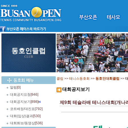
동호인클럽
CLUB
클럽
>>
테니스동호회
>>
동호인대회클럽
>>
알림
[0]
대회공지보기
대회공지요청
[946]
대회공지보기
[898]
제9회 테슬라배 테니스대회(개나리부) -
코트배정/대진표
[792]
대회(입상)결과
[530]
대회화보/동영상
[536]