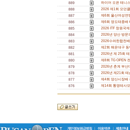
하이어 오픈 테니스
889
2026 제1회 모던
888
제6회 울산여성연맹 테
887
제6회 영도태종배 테
886
2026 ITF 창원국
885
2026년 양산 방문의
884
2026수려한합천배전국
883
제2회 해운대구 동백
882
2026년 제 25회 
881
제8회 TG OPEN 전
880
2026년 춘계 부산대 
879
2026년 제21회 
878
제4회 양산시장배 전국 
877
제14회 통영테사모배
876