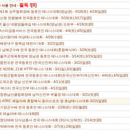
필독 ![0]
 사용 안내 -
 제1회 상주협회장배 동호인 테니스대회(영남권) - 4/18(토). 4/19(일)[0]
산청 천왕봉배 전국동호인 테니스대회 - 5/16(토),5/17(일)[0]
년 울산 대왕암둘레길 테니스대회(영남권) 오픈부 - 4/18(토)[0]
A스타금융서비스 전국동호인 테니스대회 - 4/4(토),4/5(일)[0]
강서원더배 여성테니스대회 - 4/29(수)[0]
해운대구 동백섬 테린이 대회 - 3/22(일)[0]
회 남해군수배 전국 동호인 테니스대회(혼합복식부) - 3/28(토)[0]
울주군체육회장배 영남권 동호인 테니스대회 - 3/14(토),3/15(일)[1]
합천오픈 전국동호인 (전국신인부) 테니스대회 - 3/22(일)[0]
년 제20회, 21회 HTTP 테니스 대회 - 3/1(일),3/2(월)[0]
 의령군협회장배 전국동호인 테니스대회(전국신인부/지역신인부) - 4/4(토),4/5(일)[0]
 도계오픈 영남 신인부 테니스대회 - 4/11(토)[0]
에스티 전국신인부 테니스대회 - 4/12(일)[0]
 창원남산클럽회장배 남자신인부 부울경 테니스대회 - 3/21(토)[0]
회 ATRC 패밀리배 혼합복식 동아스포츠 영.호남테니스대회-3/22(일)[0]
기장군수배 전국 동호인 테니스대회 - 2/28(토)~3/2(월)[0]
8회 테슬라배 테니스대회[0]
창단테배 단식삼총사 전국 테니스대회 (3단식,단체전) - 2/14(토)[0]
빅베어배 전국 동호인 테니스대회 - 2/7(토),2/8(일)[0]