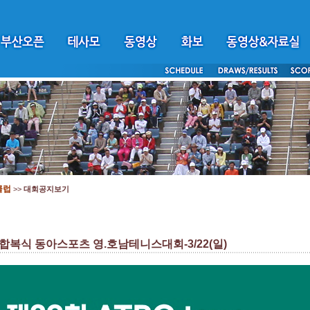
클럽
>>
대회공지보기
혼합복식 동아스포츠 영.호남테니스대회-3/22(일)