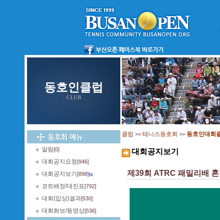
동호인클럽
CLUB
클럽
테니스동호회
동호인대회
>>
>>
알림
[0]
대회공지보기
대회공지요청
[946]
제39회 ATRC 패밀리배 
대회공지보기
[898]
코트배정/대진표
[792]
대회(입상)결과
[530]
대회화보/동영상
[536]