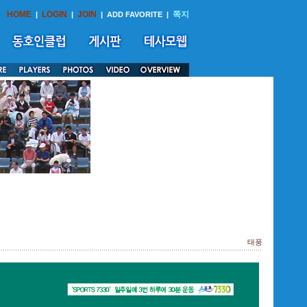
HOME
LOGIN
JOIN
쪽지
|
|
|
ADD FAVORITE
|
태풍