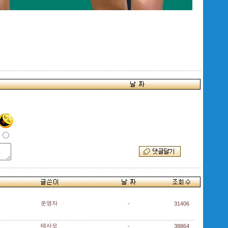
운영자
-
31406
테사모
-
38864