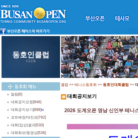
동호인클럽
CLUB
클럽
>>
테니스동호회
>>
동호인대회클럽
>>
알림
[0]
대회공지보기
대회공지요청
[946]
대회공지보기
[898]
2026 도계오픈 영남 신인부 테니스대회
코트배정/대진표
[792]
대회(입상)결과
[530]
대회화보/동영상
[536]