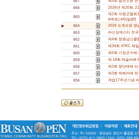
제5회 합천오픈 전국
867
2026년 제20회, 21
866
제2회 의령군협회
865
4/4(토),4/5(일)[0]
2026 도계오픈 영남
▶
864
㈜신성에스티 전국신인
863
제4회 창원남산클럽회
862
제39회 ATRC 패
861
제5회 기장군수배 전국
860
제 18회 테슬라배
859
제3회 창단테배 단식
858
제3회 빅베어배 전국 
857
개업17주년기념 바
856