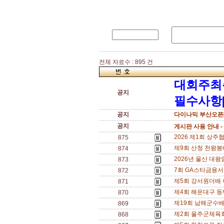
전체 자료수 : 895 건
대회주최
공지
필수사항[
공지
다이나믹 부산오픈[
공지
게시판 사용 안내 -
2026 제1회 상주협
875
제9회 산청 천왕봉배 
874
2026년 울산 대왕
873
7회 GA스타금융서비스
872
제5회 강서원더배 여
871
제4회 해운대구 동백섬
870
제19회 남해군수배 
869
제2회 울주군체육회장배
868