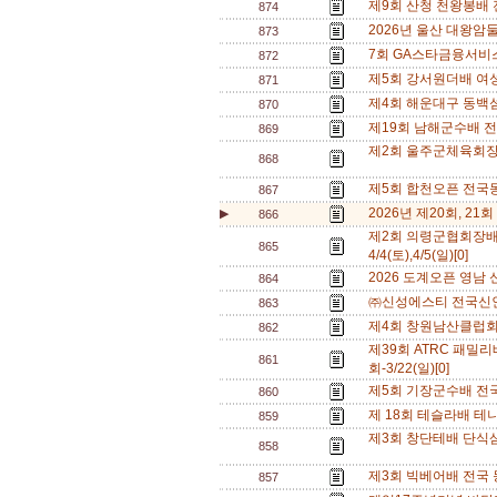
제9회 산청 천왕봉배 전국
874
2026년 울산 대왕암둘
873
7회 GA스타금융서비스 전
872
제5회 강서원더배 여성테
871
제4회 해운대구 동백섬 테
870
제19회 남해군수배 전국
869
제2회 울주군체육회장배 영
868
제5회 합천오픈 전국동호
867
2026년 제20회, 21회 H
▶
866
제2회 의령군협회장배
865
4/4(토),4/5(일)[0]
2026 도계오픈 영남 신
864
㈜신성에스티 전국신인부 
863
제4회 창원남산클럽회장
862
제39회 ATRC 패밀
861
회-3/22(일)[0]
제5회 기장군수배 전국 동
860
제 18회 테슬라배 테
859
제3회 창단테배 단식삼총
858
제3회 빅베어배 전국 동호
857