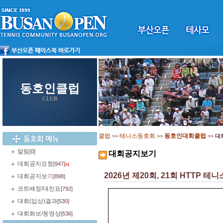
동호인클럽
CLUB
클럽
테니스동호회
동호인대회클럽
>>
>>
>>
대
알림
[0]
대회공지보기
대회공지요청
[947]
2026년 제20회, 21회 HTTP 테니스 
대회공지보기
[898]
코트배정/대진표
[792]
대회(입상)결과
[530]
대회화보/동영상
[536]