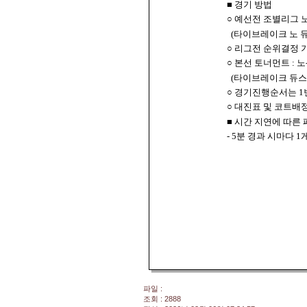
■ 경기 방법
○ 예선전 조별리그 노
(타이브레이크 노 듀
○ 리그전 순위결정 기
○ 본선 토너먼트 : 노
(타이브레이크 듀스시
○ 경기진행순서는 1번-
○ 대진표 및 코트배
■ 시간 지연에 따른
- 5분 경과 시마다 1
파일 :
조회 : 2888