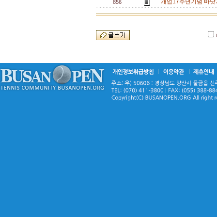
개업17주년기념 바닷가
856