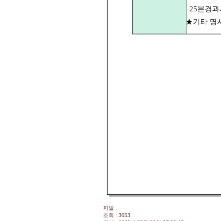
25분경과시
★기타 명
파일 :
조회 : 3653