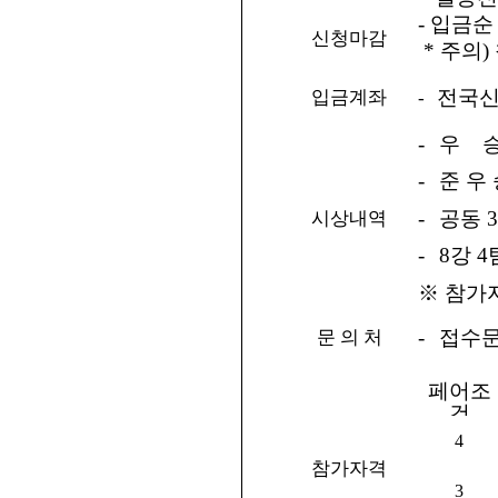
- 입금
신청마감
* 주의
전국
입금계좌
-
-
우 승 
-
준 우 
-
공동 3
시상내역
-
8강 4
※ 참가
-
접수문
문 의 처
페어조
건
4
참가자격
3