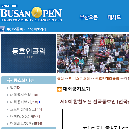
동호인클럽
CLUB
클럽
테니스동호회
동호인대회클럽
>>
>>
>>
대
알림
[0]
대회공지보기
대회공지요청
[946]
제5회 합천오픈 전국동호인 (전국신인
대회공지보기
[898]
코트배정/대진표
[792]
대회(입상)결과
[530]
대회화보/동영상
[536]