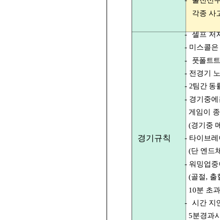
-
출전선수
각종 사
-
셀프 저
- 미스콜은
-
풋폴트트
- 전경기 
-
2팀간 동
- 경기중
게임이 종
(경기중 
경기규칙
- 타이브
(단 엔드체
- 워밍업
(골절, 출
10분 초
-
시간 지
5분경과시 