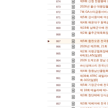
제9회 산청 천왕봉배 전국
874
2026년 울산 대왕암둘
873
7회 GA스타금융서비스 전
872
제5회 강서원더배 여성테
871
제4회 해운대구 동백섬 테
870
제19회 남해군수배 전국
869
제2회 울주군체육회장배 영
868
제5회 합천오픈 전국동호
▶
867
2026년 제20회, 21회 
866
제2회 의령군협회장배
865
4/4(토),4/5(일)[0]
2026 도계오픈 영남 신
864
㈜신성에스티 전국신인부 
863
제4회 창원남산클럽회장
862
제39회 ATRC 패밀
861
회-3/22(일)[0]
제5회 기장군수배 전국 동
860
제 18회 테슬라배 테
859
제3회 창단테배 단식삼총
858
제3회 빅베어배 전국 동호
857