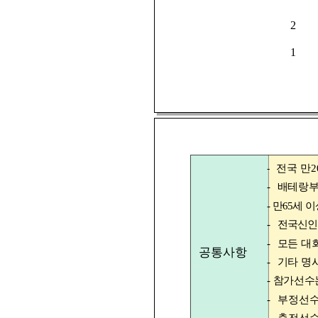
2
1
전국 만2
-
-
배테랑부
-
만65세 
-
전국신인
-
모든 대
공통사항
-
기타 명
-
참가선수는
-
부정선수