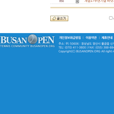
개업17주년기념 바닷가
856