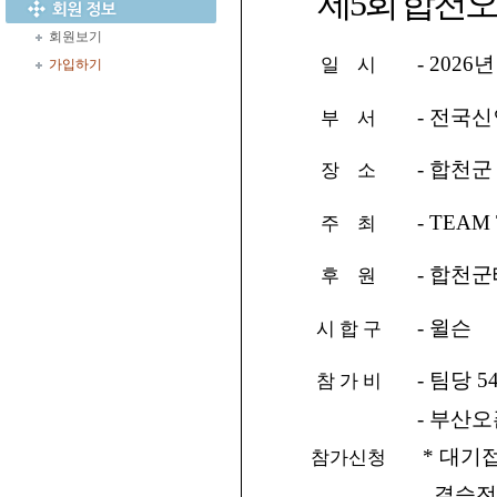
제5회 합천
회원보기
- 2026
일 시
가입하기
- 전국신
부 서
- 합천
장 소
- TEAM
주 최
- 합천
후 원
- 윌슨
시 합 구
- 팀당 5
참 가 비
- 부산
* 대기접
참가신청
결승전 