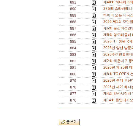
제40회 하나치과배 
891
27회테슬라배테니스
890
하이어 오픈 테니스
889
2026 제1회 모던
888
제6회 울산여성연맹 테
887
제6회 영도태종배 테
886
2026 ITF 창원국
885
2026년 양산 방문의
884
2026수려한합천배전국
883
제2회 해운대구 동백
882
2026년 제 25회 
881
제8회 TG OPEN 전
880
2026년 춘계 부산대 
879
2026년 제21회 
878
제4회 양산시장배 전국 
877
제14회 통영테사모배
876