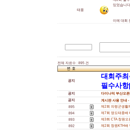
있었습니다
태풍
이에 대회 
전체 자료수 : 895 건
대회주최
공지
필수사항[
공지
다이나믹 부산오픈[
공지
게시판 사용 안내 -
제2회 의령군생활체육
895
제7회 영도태종배 
894
제3회 CTA 창원오픈
893
제2회 창원KTH배 영
892