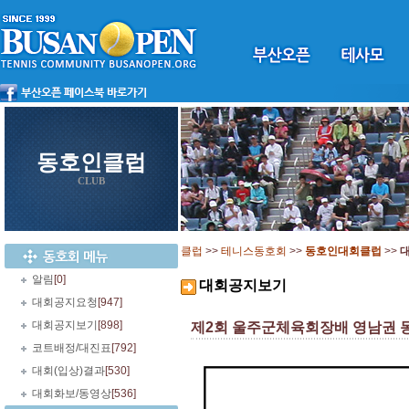
동호인클럽
CLUB
클럽
>>
테니스동호회
>>
동호인대회클럽
>>
알림
[0]
대회공지보기
대회공지요청
[947]
대회공지보기
[898]
제2회 울주군체육회장배 영남권 동호인 
코트배정/대진표
[792]
대회(입상)결과
[530]
대회화보/동영상
[536]