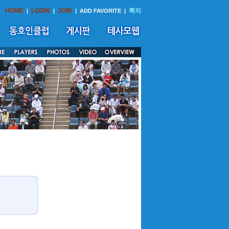
HOME
LOGIN
JOIN
쪽지
|
|
|
ADD FAVORITE
|