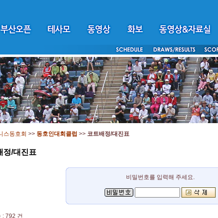
니스동호회
>>
동호인대회클럽
>>
코트배정/대진표
배정/대진표
비밀번호를 입력해 주세요.
: 792 건