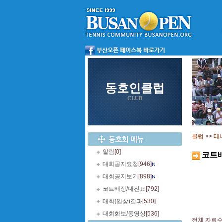
동호인클럽
CLUB
클럽
>>
테
알림
[0]
코트
대회공지요청
[946]
대회공지보기
[898]
코트배정/대진표
[792]
대회(입상)결과
[530]
대회화보/동영상
[536]
전체 자료수 