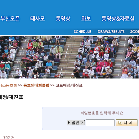
니스동호회
>>
동호인대회클럽
>>
코트배정/대진표
배정/대진표
비밀번호를 입력해 주세요.
: 792 건