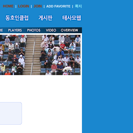
HOME
LOGIN
JOIN
쪽지
|
|
|
ADD FAVORITE
|