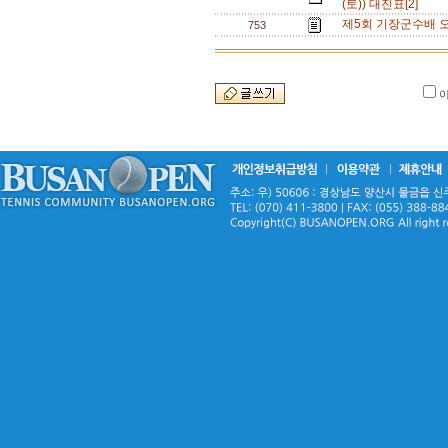
(토)) 대진표[2]
제5회 기장군수배 오
753