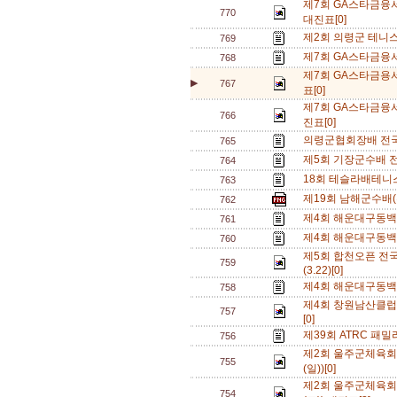
제7회 GA스타금융
770
대진표[0]
제2회 의령군 테니
769
제7회 GA스타금융
768
제7회 GA스타금용
▶
767
표[0]
제7회 GA스타금융
766
진표[0]
의령군협회장배 전국
765
제5회 기장군수배 
764
18회 테슬라배테니
763
제19회 남해군수배
762
제4회 해운대구동백
761
제4회 해운대구동백
760
제5회 합천오픈 전
759
(3.22)[0]
제4회 해운대구동백
758
제4회 창원남산클럽
757
[0]
제39회 ATRC 패밀
756
제2회 울주군체육회장
755
(일))[0]
제2회 울주군체육회장
754