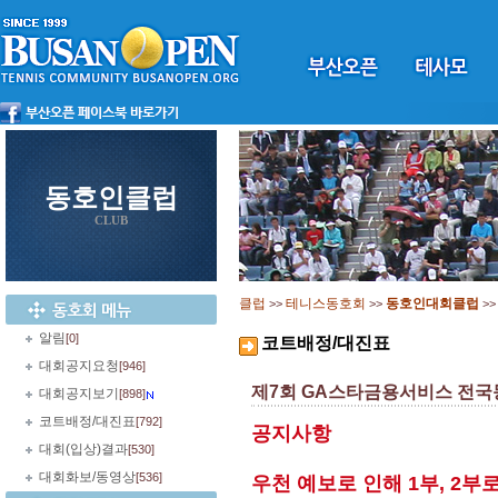
동호인클럽
CLUB
클럽
테니스동호회
동호인대회클럽
>>
>>
>
알림
[0]
코트배정/대진표
대회공지요청
[946]
제7회 GA스타금용서비스 전국
대회공지보기
[898]
코트배정/대진표
[792]
공지사항
대회(입상)결과
[530]
대회화보/동영상
[536]
우천 예보로 인해 1부, 2