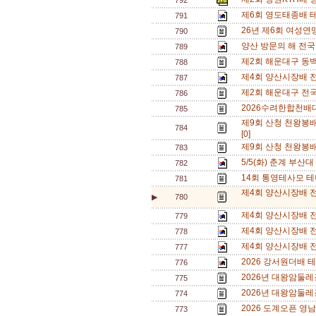
792
제6회 영도태종배 
791
26년 제6회 여성연맹
790
양산 방문의 해 전
789
제2회 해운대구 동
788
제4회 양산시장배 
787
제2회 해운대구 전
786
2026수려한합천배대
785
제9회 산청 천왕봉
784
[0]
제9회 산청 천왕봉
783
5/5(화) 춘계 부산대
782
14회 통영테사모 테
781
제4회 양산시장배 전
▶
780
제4회 양산시장배 전
779
제4회 양산시장배 
778
제4회 양산시장배 전
777
2026 강서원더배 
776
2026년 대왕암둘레
775
2026년 대왕암둘레
774
2026 도계오픈 영남
773