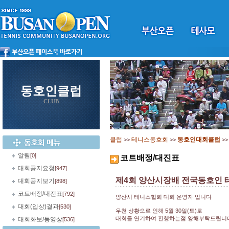
동호인클럽
CLUB
클럽
테니스동호회
동호인대회클럽
>>
>>
>
알림
[0]
코트배정/대진표
대회공지요청
[947]
제4회 양산시장배 전국동호인 
대회공지보기
[898]
코트배정/대진표
[792]
양산시 테니스협회 대회 운영자 입니다
대회(입상)결과
[530]
우천 상황으로 인해 5월 30일(토)로
대회를 연기하여 진행하는점 양해부탁드립니
대회화보/동영상
[536]