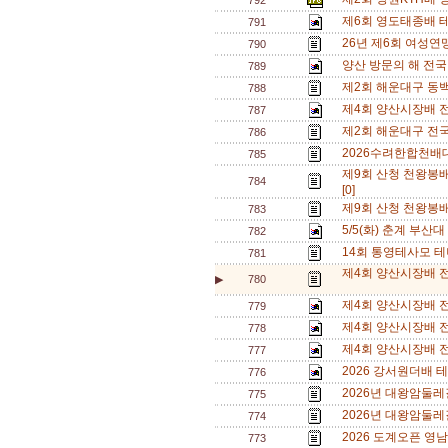
792
제6회 영도태종배 
791
26년 제6회 여성연맹
790
양산 방문의 해 전
789
제2회 해운대구 동
788
제4회 양산시장배 
787
제2회 해운대구 전
786
2026수려한합천배대
785
제9회 산청 천왕봉
784
[0]
제9회 산청 천왕봉
783
5/5(화) 춘계 부산대
782
14회 통영테사모 테
781
제4회 양산시장배 전
▶
780
제4회 양산시장배 전
779
제4회 양산시장배 
778
제4회 양산시장배 전
777
2026 강서원더배 
776
2026년 대왕암둘레
775
2026년 대왕암둘레
774
2026 도계오픈 영남
773