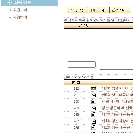
회원보기
가입하기
이 글에 대해서 총
0
분이 메모를 남기셨습니다.
전체 자료수 : 792 건
제2회 창원KTH배
792
제6회 영도태종배 
791
26년 제6회 여성연맹
790
양산 방문의 해 전
789
제2회 해운대구 동
788
제4회 양산시장배 
787
제2회 해운대구 전
786