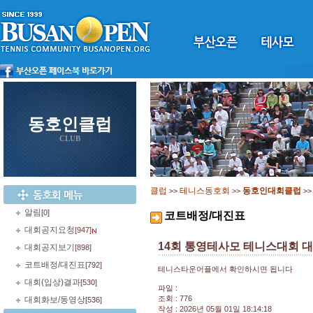
동호인클럽
CLUB
클럽
테니스동호회
동호인대회클럽
>>
>>
>
알림
[0]
코트배정/대진표
대회공지요청
[947]
14회 통영테사모 테니스대회 
대회공지보기
[898]
코트배정/대진표
[792]
테니스타운어플에서 확인하시면 됩니다
대회(입상)결과
[530]
파일 :
조회 : 776
대회화보/동영상
[536]
작성 : 2026년 05월 01일 18:14:18