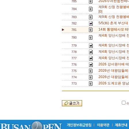
2026수려한합천배대
785
제9회 산청 천왕봉
784
[0]
제9회 산청 천왕봉
783
5/5(화) 춘계 부산대
782
14회 통영테사모 테
▶
781
제4회 양산시장배 전
780
제4회 양산시장배 전
779
제4회 양산시장배 
778
제4회 양산시장배 전
777
2026 강서원더배 
776
2026년 대왕암둘레
775
2026년 대왕암둘레
774
2026 도계오픈 영남
773