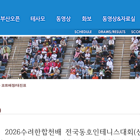
>
코트배정/대진표
)