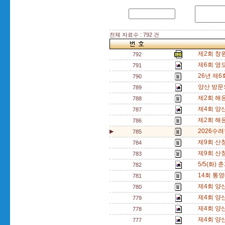
전체 자료수 : 792 건
제2회 창
792
제6회 영
791
26년 제6
790
양산 방문
789
제2회 해
788
제4회 양
787
제2회 해
786
2026수려
▶
785
제9회 산
784
제9회 산
783
5/5(화)
782
14회 통
781
제4회 양
780
제4회 양
779
제4회 양
778
제4회 양
777