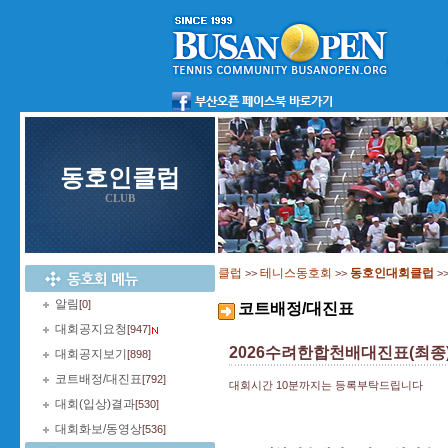
동호인클럽
CLUB
클럽
테니스동호회
동호인대회클럽
>>
>>
>
알림
[0]
코트배정/대진표
대회공지요청
[947]
2026수려한합천배대진표(최종
대회공지보기
[898]
코트배정/대진표
[792]
대회시간 10분까지는 등록부탁드립니다
대회(입상)결과
[530]
대회화보/동영상
[536]