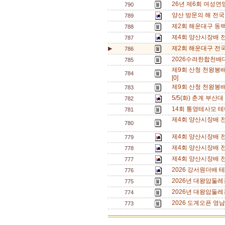
26년 제6회 여성연맹
790
양산 방문의 해 전
789
제2회 해운대구 동
788
제4회 양산시장배 
787
제2회 해운대구 전국
▶
786
2026수려한합천배대
785
제9회 산청 천왕봉
784
[0]
제9회 산청 천왕봉
783
5/5(화) 춘계 부산대
782
14회 통영테사모 테
781
제4회 양산시장배 전
780
제4회 양산시장배 전
779
제4회 양산시장배 
778
제4회 양산시장배 전
777
2026 강서원더배 
776
2026년 대왕암둘레
775
2026년 대왕암둘레
774
2026 도계오픈 영남
773