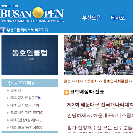
동호인클럽
CLUB
클럽
테니스동호회
동호인대회클럽
>>
>>
>
알림
[0]
코트배정/대진표
대회공지요청
[947]
제2회 해운대구 전국개나리대
대회공지보기
[898]
코트배정/대진표
[792]
안녕하세요. 해운대구테니스협
대회(입상)결과
[530]
참가 신청해주신 모든 선수분들
대회화보/동영상
[536]