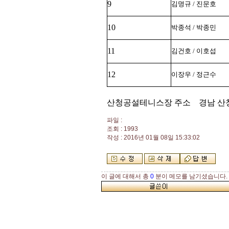
9
김명규 / 진문호
10
박종석 / 박종민
11
김건호 / 이호섭
12
이장우 / 정근수
산청공설테니스장 주소
경남 산
파일 :
조회 : 1993
작성 : 2016년 01월 08일 15:33:02
이 글에 대해서 총
0
분이 메모를 남기셨습니다.