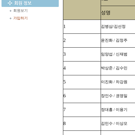
회원보기
성명
가입하기
1
김병삼/김선정
2
윤진화 / 김정주
3
임양섭 / 신재범
4
박상준 / 김수민
5
이진화 / 차강원
6
장인수 / 권영일
7
정대흥 / 이용기
8
김민수 / 이상모