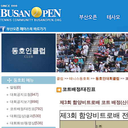
동호인클럽
CLUB
클럽
>>
테니스동호회
>>
동호인대회클럽
>>
알림
[0]
코트배정/대진표
대회공지요청
[947]
대회공지보기
[898]
제3회 함양비트로배 코트 배정(산
코트배정/대진표
[792]
제3회 함양비트로배 
대회(입상)결과
[530]
대회화보/동영상
[536]
1조