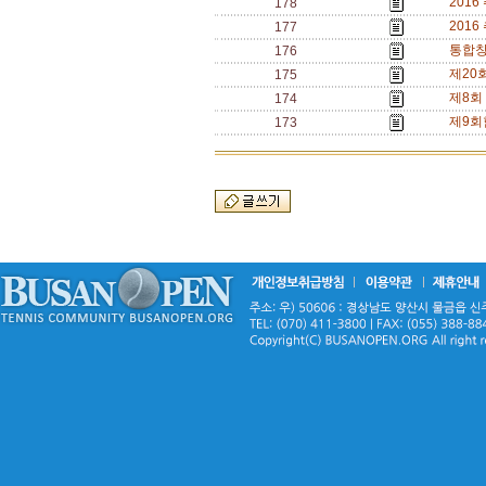
201
178
201
177
통합창
176
제20
175
제8회
174
제9회
173