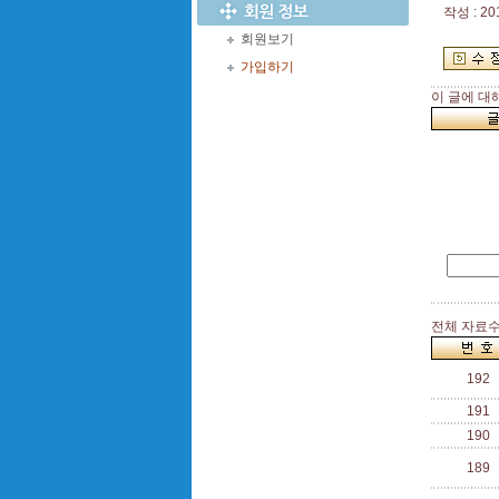
작성 : 20
회원보기
가입하기
이 글에 대
전체 자료수 
192
191
190
189