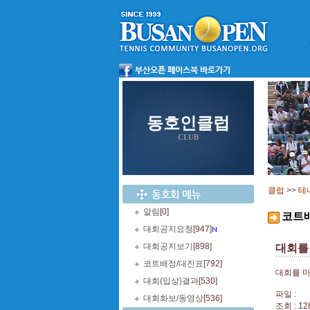
동호인클럽
CLUB
클럽
>>
테
알림
[0]
코트
대회공지요청
[947]
대회공지보기
[898]
대회를
코트배정/대진표
[792]
대회를 
대회(입상)결과
[530]
파일 :
대회화보/동영상
[536]
조회 : 12