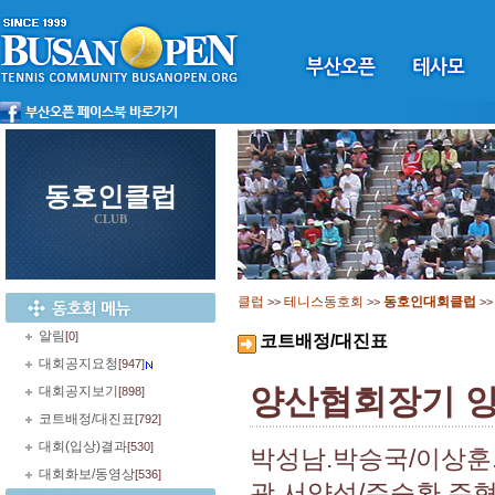
동호인클럽
CLUB
클럽
테니스동호회
동호인대회클럽
>>
>>
>
알림
[0]
코트배정/대진표
대회공지요청
[947]
양산협회장기 
대회공지보기
[898]
코트배정/대진표
[792]
대회(입상)결과
[530]
박성남.박승국/이상훈
대회화보/동영상
[536]
광.서양석/주승환.주형