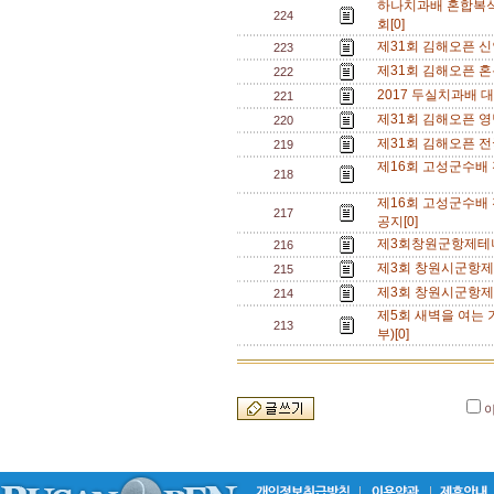
하나치과배 혼합복
224
회[0]
제31회 김해오픈 신
223
제31회 김해오픈 혼
222
2017 두실치과배 대
221
제31회 김해오픈 영
220
제31회 김해오픈 
219
제16회 고성군수배
218
제16회 고성군수배
217
공지[0]
제3회창원군항제테
216
제3회 창원시군항제
215
제3회 창원시군항
214
제5회 새벽을 여는
213
부)[0]