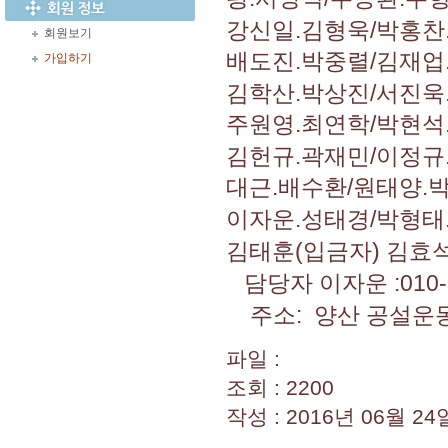
강신일.김형욱/박홍찬
회원보기
배도진.박중렬/김재업
가입하기
김학산.박상진/서진욱
주원영.최연학/박현석
김헌규.곽재민/이정규
대근.배수환/원태양.박
이자운.성태경/박형태
김태훈(입금자) 김효석
담당자 이자운 :010-7
주소: 양산 공설운
파일 :
조회 : 2200
작성 : 2016년 06월 24일