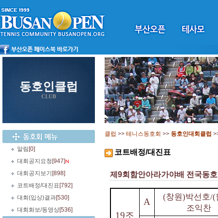
동호인클럽
CLUB
클럽
>>
테니스동호회
>>
동호인대회클럽
>
알림
[0]
코트배정/대진표
대회공지요청
[947]
대회공지보기
[898]
제9회함안아라가야배 전국동호
코트배정/대진표
[792]
창원
박선호
(
)
/(
대회(입상)결과
[530]
A
조익찬
대회화보/동영상
[536]
19
조