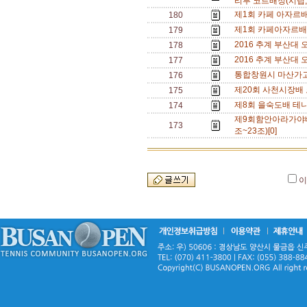
리부 코트배정(시립,
제1회 카페 아자르배
180
제1회 카페아자르배
179
2016 추계 부산대 
178
2016 추계 부산대 
177
통합창원시 마산가고
176
제20회 사천시장배 
175
제8회 을숙도배 테
174
제9회함안아라가야배
173
조~23조)[0]