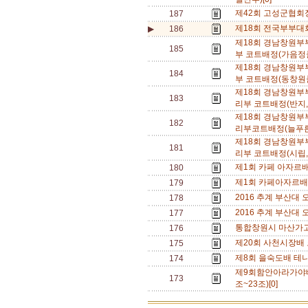
제42회 고성군협회
187
제18회 전국부부대회
▶
186
제18회 경남창원
185
부 코트배정(가음정클
제18회 경남창원
184
부 코트배정(동창원클
제18회 경남창원
183
리부 코트배정(반지,
제18회 경남창원
182
리부코트배정(늘푸른
제18회 경남창원
181
리부 코트배정(시립,
제1회 카페 아자르배
180
제1회 카페아자르배
179
2016 추계 부산대 
178
2016 추계 부산대 
177
통합창원시 마산가고
176
제20회 사천시장배 
175
제8회 을숙도배 테
174
제9회함안아라가야배
173
조~23조)[0]