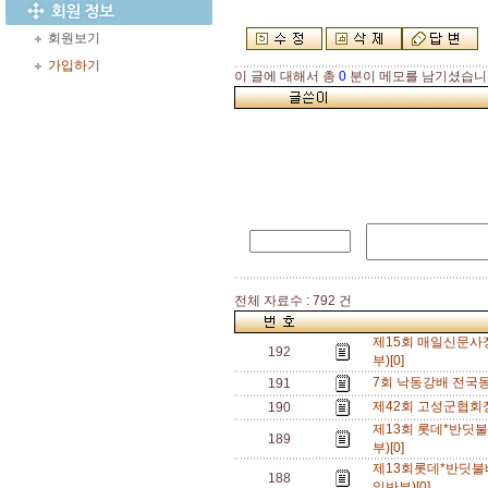
회원보기
가입하기
이 글에 대해서 총
0
분이 메모를 남기셨습니
전체 자료수 : 792 건
제15회 매일신문
192
부)[0]
7회 낙동강배 전국
191
제42회 고성군협회
190
제13회 롯데*반딧
189
부)[0]
제13회롯데*반딧
188
일반부)[0]