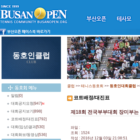
동호인클럽
CLUB
클럽
>>
테니스동호회
>>
동호인대회클럽
>
알림
[0]
코트배정/대진표
대회공지요청
[947]
대회공지보기
[898]
제18회 전국부부대회 장미부는
코트배정/대진표
[792]
대회(입상)결과
[530]
파일 :
조회 : 1524
대회화보/동영상
[536]
작성 : 2016년 12월 03일 21:08:51