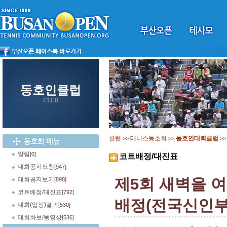
동호인클럽
CLUB
클럽
테니스동호회
동호인대회클럽
>>
>>
>
알림
[0]
코트배정/대진표
대회공지요청
[947]
제5회 새벽을 
대회공지보기
[898]
코트배정/대진표
[792]
배정(전국신인부
대회(입상)결과
[530]
대회화보/동영상
[536]