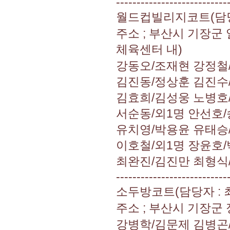
---------------------------
월드컵빌리지코트(담당자 :
주소 ; 부산시 기장
체육센터 내)
강동오/조재현 강정철
김진동/정상훈 김진수
김효희/김성웅 노병호
서순동/외1명 안선호
유치영/박용윤 유태승
이호철/외1명 장윤호
최완진/김진만 최형식
---------------------------
소두방코트(담당자 : 최성
주소 ; 부산시 기장
강병학/김문제 김병곤