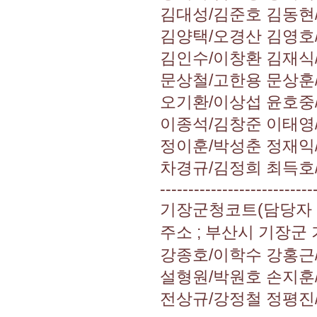
김대성/김준호 김동현
김양택/오경산 김영호
김인수/이창환 김재식
문상철/고한용 문상훈
오기환/이상섭 윤호중
이종석/김창준 이태영
정이훈/박성춘 정재익
차경규/김정희 최득호
---------------------------
기장군청코트(담당자 : 강
주소 ; 부산시 기장군
강종호/이학수 강홍근
설형원/박원호 손지훈
전상규/강정철 정평진