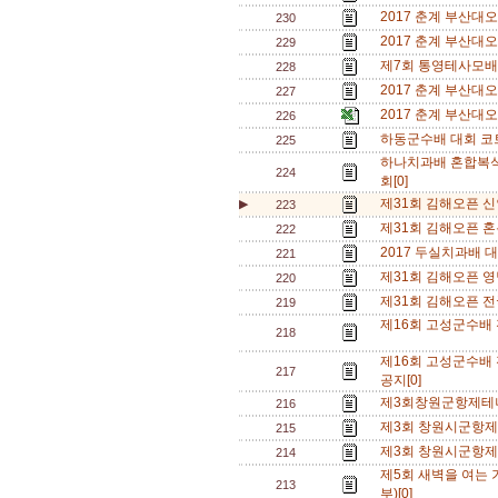
2017 춘계 부산대
230
2017 춘계 부산대
229
제7회 통영테사모배
228
2017 춘계 부산대
227
2017 춘계 부산대
226
하동군수배 대회 코
225
하나치과배 혼합복
224
회[0]
제31회 김해오픈 신
▶
223
제31회 김해오픈 혼
222
2017 두실치과배 대
221
제31회 김해오픈 영
220
제31회 김해오픈 
219
제16회 고성군수배
218
제16회 고성군수배
217
공지[0]
제3회창원군항제테
216
제3회 창원시군항제
215
제3회 창원시군항
214
제5회 새벽을 여는
213
부)[0]