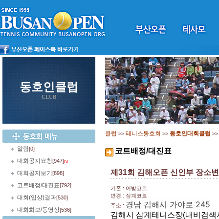
동호인클럽
CLUB
클럽
테니스동호회
동호인대회클럽
>>
>>
>
알림
[0]
코트배정/대진표
대회공지요청
[947]
제31회 김해오픈 신인부 장소변
대회공지보기
[898]
코트배정/대진표
[792]
기존 : 어방코트
변경 : 삼계코트
대회(입상)결과
[530]
경남 김해시 가야로 245
주소 :
대회화보/동영상
[536]
김해시 삼계테니스장(내비검색시