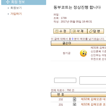
동부코트는 정상진행 합니다
회원보기
가입하기
파일 :
조회 : 1739
작성 : 2017년 05월 05일 18:48:31
이 글에 대해서 총
0
분이 메모를 남기셨습니다.
제31회 김해
신인혼복 기
쌍기공
신인부는 어방
우천으로 선
전체 자료수 : 792 건
제32회 김해오픈 대회
232
제32회 김해오픈 코
231