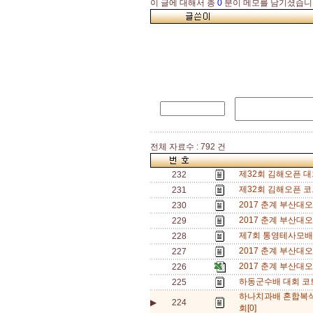
이 글에 대해서 총
0
분이 메모를 남기셨습니
전체 자료수 : 792 건
제32회 김해오픈 대회
232
제32회 김해오픈 코
231
2017 춘계 부산대
230
2017 춘계 부산대
229
제7회 통영테사모배
228
2017 춘계 부산대
227
2017 춘계 부산대
226
하동군수배 대회 코
225
하나치과배 혼합복
▶
224
회[0]