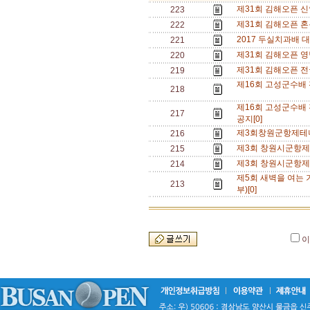
제31회 김해오픈 신
223
제31회 김해오픈 혼
222
2017 두실치과배 대
221
제31회 김해오픈 영
220
제31회 김해오픈 
219
제16회 고성군수배
218
제16회 고성군수배
217
공지[0]
제3회창원군항제테
216
제3회 창원시군항제
215
제3회 창원시군항
214
제5회 새벽을 여는
213
부)[0]