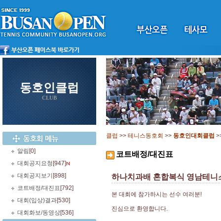
동호인클럽
CLUB
클럽
>>
테니스동호회
>>
동호인대회클럽
>
알림
[0]
코트배정/대진표
대회공지요청
[947]
대회공지보기
[898]
하나치과배 혼합복식 영남테니
코트배정/대진표
[792]
본 대회에 참가하시는 선수 여러분!
대회(입상)결과
[530]
진심으로 환영합니다.
대회화보/동영상
[536]