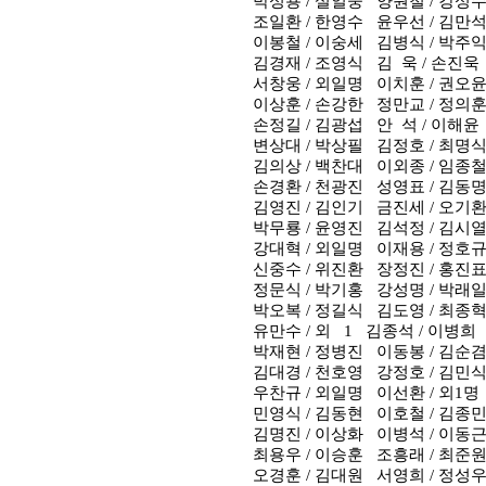
박성용
/
설일웅
양원철
/
강성
조일환
/
한영수
윤우선
/
김만
이봉철
/
이숭세
김병식
/
박주
김경재
/
조영식
김
욱
/
손진욱
서창웅
/
외일명
이치훈
/
권오
이상훈
/
손강한
정만교
/
정의
손정길
/
김광섭
안
석
/
이해윤
변상대
/
박상필
김정호
/
최명
김의상
/
백찬대
이외종
/
임종
손경환
/
천광진
성영표 / 김동
김영진
/
김인기
금진세
/
오기
박무룡
/
윤영진
김석정
/
김시
강대혁
/
외일명
이재용
/
정호
신중수
/
위진환
장정진
/
홍진
정문식
/
박기홍
강성명
/
박래
박오복
/
정길식
김도영
/
최종
유만수
/
외
1
김종석
/
이병희
박재현
/
정병진
이동봉
/
김순
김대경
/
천호영
강정호
/
김민
우찬규
/
외일명
이선환
/
외
1
명
민영식
/
김동현
이호철
/
김종민
김명진
/
이상화
이병석
/
이동
최용우
/
이승훈
조흥래
/
최준
오경훈
/
김대원
서영희
/
정성