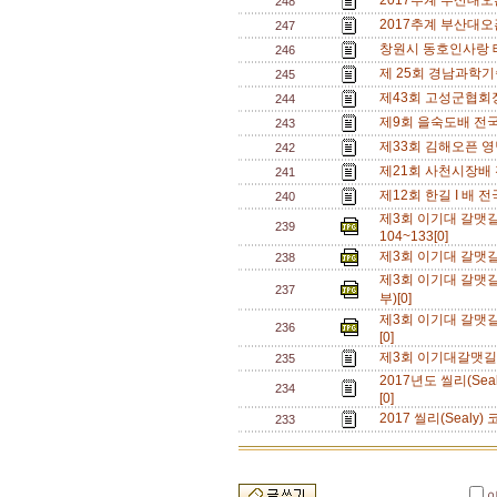
2017추계 부산대오
248
2017추계 부산대
247
창원시 동호인사랑 
246
제 25회 경남과학
245
제43회 고성군협회
244
제9회 을숙도배 전
243
제33회 김해오픈 영
242
제21회 사천시장배 
241
제12회 한길 I 배
240
제3회 이기대 갈맷길
239
104~133[0]
제3회 이기대 갈맷길
238
제3회 이기대 갈맷
237
부)[0]
제3회 이기대 갈맷
236
[0]
제3회 이기대갈맷길
235
2017년도 씰리(Se
234
[0]
2017 씰리(Sealy
233