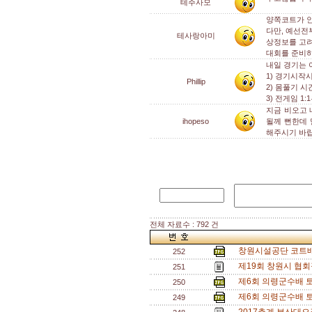
테주사모
양쪽코트가 
다만, 예선전
테사랑아미
상정보를 고려
대회를 준비하
내일 경기는 
1) 경기시작시
Phillip
2) 몸풀기 시
3) 전게임 1
지금 비오고 
ihopeso
될께 뻔한데 
해주시기 바
전체 자료수 : 792 건
창원시설공단 코트배
252
제19회 창원시 협회
251
제6회 의령군수배 토
250
제6회 의령군수배 토
249