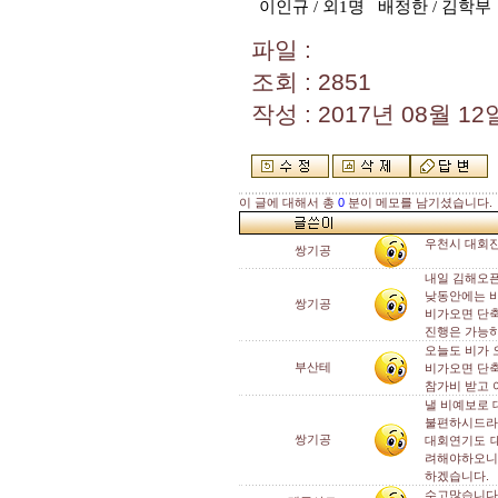
이인규
/
외
1
명
배정한
/
김학부
파일 :
조회 : 2851
작성 : 2017년 08월 12일
이 글에 대해서 총
0
분이 메모를 남기셨습니다.
우천시 대회진
쌍기공
내일 김해오픈
낮동안에는 비
쌍기공
비가오면 단
진행은 가능
오늘도 비가 
부산테
비가오면 단축
참가비 받고 
낼 비예보로 
불편하시드라
쌍기공
대회연기도 대
려해야하오니
하겠습니다.
수고많습니다