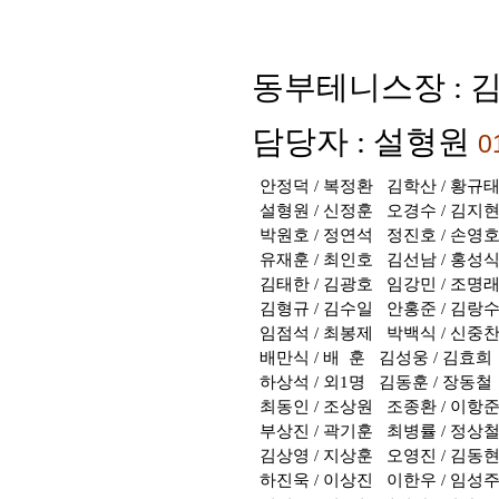
동부테니스장
:
김
담당자
:
설형원
0
안정덕
/
복정환
김학산
/
황규
설형원
/
신정훈
오경수
/
김지
박원호
/
정연석
정진호 / 손영
유재훈
/
최인호
김선남
/
홍성
김태한
/
김광호
임강민
/
조명
김형규
/
김수일
안홍준
/
김랑
임점석
/
최봉제
박백식
/
신중
배만식
/
배
훈
김성웅
/
김효희
하상석
/
외
1
명
김동훈
/
장동철
최동인
/
조상원
조종환
/
이항
부상진
/
곽기훈
최병률
/
정상
김상영
/
지상훈
오영진
/
김동
하진욱
/
이상진
이한우
/
임성