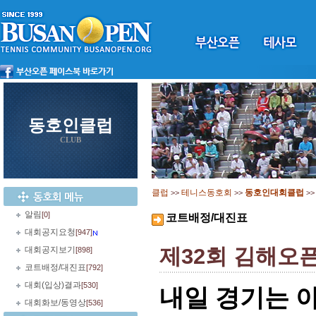
동호인클럽
CLUB
클럽
테니스동호회
동호인대회클럽
>>
>>
>
알림
[0]
코트배정/대진표
대회공지요청
[947]
제32회 김해오
대회공지보기
[898]
코트배정/대진표
[792]
대회(입상)결과
[530]
내일 경기는 
대회화보/동영상
[536]