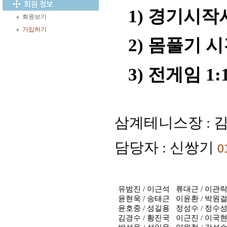
1) 경기시작시
회원보기
가입하기
2) 몸풀기 시
3) 전게임 1
삼계테니스장
:
김
담당자
:
신쌍기
0
유범진
/
이근석
류대근
/
이관
윤현욱
/
송태근
이윤환
/
박원
윤호중
/
성길용
정성수
/
정수
김경수
/
황진국
이근진
/
이국