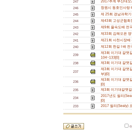
2017추계 부산대
247
창원시 동호인사랑 
246
제 25회 경남과학
245
제43회 고성군협회
244
제9회 을숙도배 전
243
제33회 김해오픈 영
242
제21회 사천시장배 
241
제12회 한길 I 배
240
제3회 이기대 갈맷길
239
104~133[0]
제3회 이기대 갈맷길
238
제3회 이기대 갈맷
237
부)[0]
제3회 이기대 갈맷
236
[0]
제3회 이기대갈맷길
235
2017년도 씰리(Se
234
[0]
2017 씰리(Sealy
233