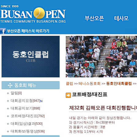
동호인클럽
CLUB
클럽
테니스동호회
동호인대회클럽
>>
>>
>
알림
[0]
코트배정/대진표
대회공지요청
[947]
제32회 김해오픈 대회진행합니다.(
대회공지보기
[898]
코트배정/대진표
[792]
내일 경기는 아래와 같이 정상진행합니다.
1) 경기시작시간 : 8시30분부터
대회(입상)결과
[530]
2) 몸풀기 시간제한 : 3분
대회화보/동영상
[536]
3) 전게임 1:1부터 시작