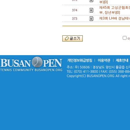
부)[0]
제45회 고성군협회
374
부, 장년부)[0]
제3회 LH배 경남테니
373