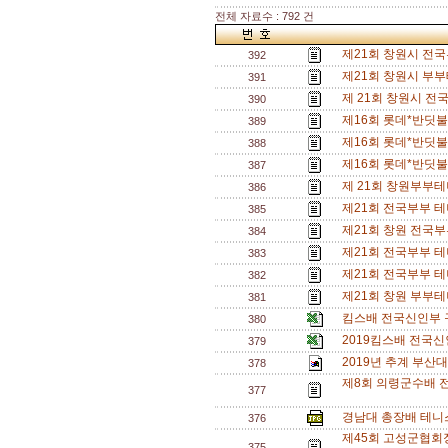
전체 자료수 : 792 건
제21회 창원시 전
392
제21회 창원시 부
391
제 21회 창원시 전
390
제16회 롯데*반딧불
389
제16회 롯데*반딧불
388
제16회 롯데*반딧불
387
제 21회 창원부부테
386
제21회 전국부부 테
385
제21회 창원 전국
384
제21회 전국부부 테
383
제21회 전국부부 테
382
제21회 창원 부부테
381
킴스배 전국신인부 
380
2019킴스배 전국
379
2019년 추계 부산
378
제8회 의령군수배 
377
경남대 총장배 테니스
376
제45회 고성군협회
375