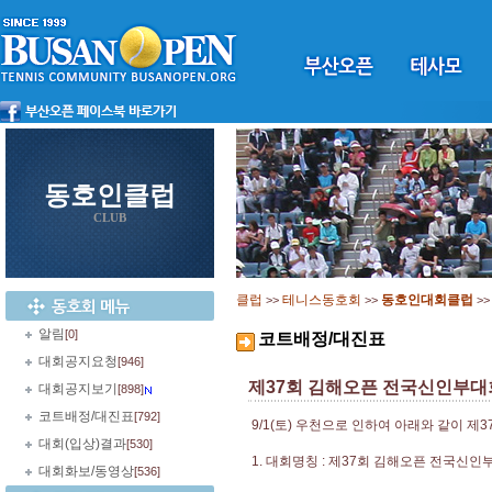
동호인클럽
CLUB
클럽
테니스동호회
동호인대회클럽
>>
>>
>
알림
[0]
코트배정/대진표
대회공지요청
[946]
제37회 김해오픈 전국신인부대
대회공지보기
[898]
코트배정/대진표
[792]
9/1(토) 우천으로 인하여 아래와 같이 제
대회(입상)결과
[530]
1. 대회명칭 : 제37회 김해오픈 전국신인
대회화보/동영상
[536]