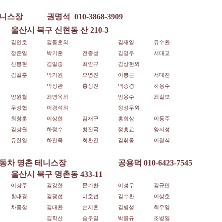
니스장
권명석
010-3868-3909
울산시 북구 신현동 산 210-3
김인호
김동훈외
김재영
유수환
정준일
박기훈
전종성
김영우
서대교
신봉현
김일중
최인규
김상헌외
김길훈
박기원
오영진
이봉근
서대진
박성관
홍성진
백종경
하용수
양원철
최병욱외
임용수
최길모
우성협
이경석외
정성우외
최창훈
이상현
김재구
홍희상
이동주
김상원
하정수
황진국
정흥교
양지성
유한열
하진욱
최환진
김휘동
이철식
동차 명촌 테니스장
공용덕 010-6423-7545
울산시 북구 명촌동 433-11
이상주
김강현
문기환
이성우
김규만
황대경
김광섭
이호섭
김수환
이상호
차종철
김대환
손지훈
김병성
최우영
김학산
송두열
박웅규
조병일