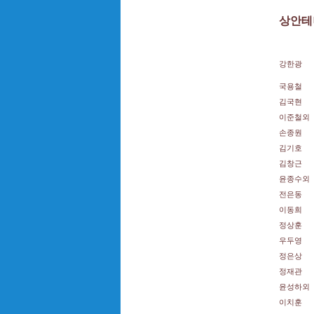
상안테
강한광
국용철
김국현
이준철외
손종원
김기호
김창근
윤종수외
전은동
이동희
정상훈
우두영
정은상
정재관
윤성하외
이치훈