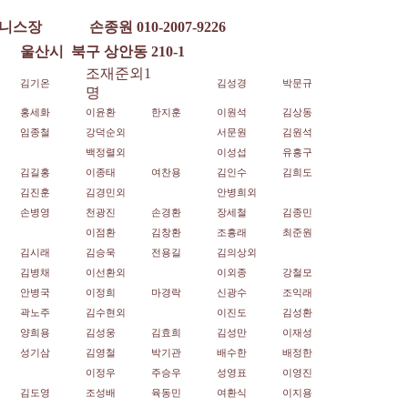
니스장
손종원 010-2007-9226
울산시
북구 상안동 210-1
조재준외1
김기온
김성경
박문규
명
홍세화
이윤환
한지훈
이원석
김상동
임종철
강덕순외
서문원
김원석
백정렬외
이성섭
유흥구
김길홍
이종태
여찬용
김인수
김희도
김진훈
김경민외
안병희외
손병영
천광진
손경환
장세철
김종민
이점환
김창환
조흥래
최준원
김시래
김승욱
전용길
김의상외
김병채
이선환외
이외종
강철모
안병국
이정희
마경락
신광수
조익래
곽노주
김수현외
이진도
김성환
양희용
김성웅
김효희
김성만
이재성
성기삼
김영철
박기관
배수한
배정한
이정우
주승우
성영표
이영진
김도영
조성배
육동민
여환식
이지용