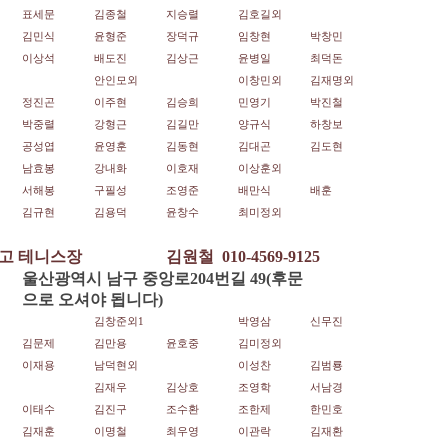
표세문
김종철
지승렬
김호길외
김민식
윤형준
장덕규
임창현
박창민
이상석
배도진
김상근
윤병일
최덕돈
안인모외
이창민외
김재명외
정진곤
이주현
김승희
민영기
박진철
박중렬
강형근
김길만
양규식
하창보
공성엽
윤영훈
김동현
김대곤
김도현
남효봉
강내화
이호재
이상훈외
서해봉
구필성
조영준
배만식
배훈
김규현
김용덕
윤창수
최미정외
고 테니스장
김원철
010-4569-9125
울산광역시 남구 중앙로204번길 49(후문
으로 오셔야 됩니다)
김창준외1
박영삼
신무진
김문제
김만용
윤호중
김미정외
이재용
남덕현외
이성찬
김범룡
김재우
김상호
조영학
서남경
이태수
김진구
조수환
조한제
한민호
김재훈
이명철
최우영
이관락
김재환