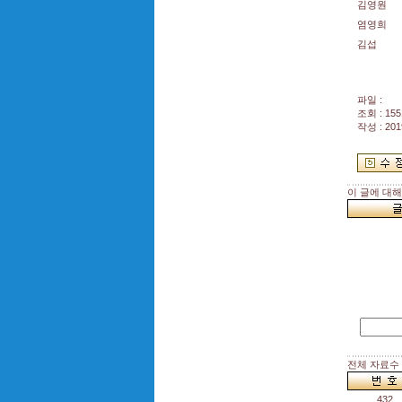
김영원
염영희
김섭
파일 :
조회 : 155
작성 : 201
이 글에 대
전체 자료수 :
432