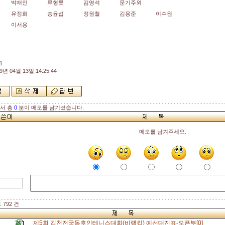
박재인
류형룻
김영석
문기주외
유정희
송윤섭
정원철
김용준
이수원
이서용
1
9년 04월 13일 14:25:44
해서 총
0
분이 메모를 남기셨습니다.
메모를 남겨주세요.
 792 건
제5회 김천전국동호인테니스대회(비랭킹) 예선대진표-오픈부[0]