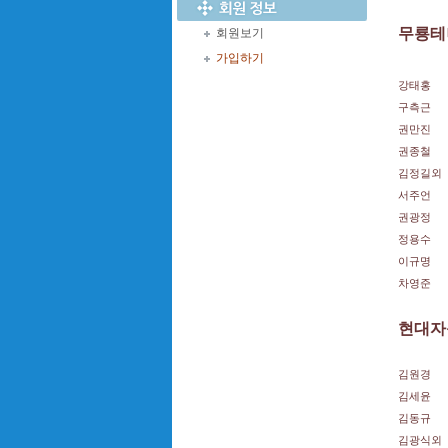
무룡테
회원보기
가입하기
강태홍
구측근
권만진
권종철
김정길외
서주언
권광정
정용수
이규명
차영준
현대자
김원경
김세윤
김동규
김광식외