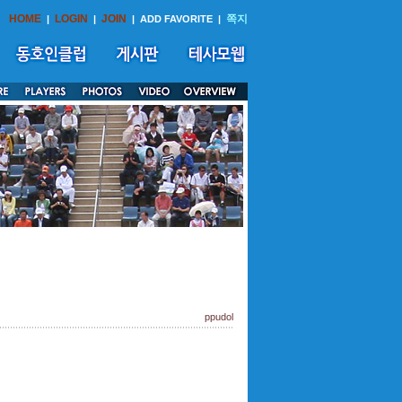
HOME
LOGIN
JOIN
쪽지
|
|
|
ADD FAVORITE
|
ppudol