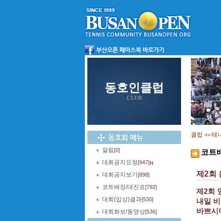
동호인클럽
CLUB
클럽
테
>>
알림
[0]
코트
대회공지요청
[947]
제2회
대회공지보기
[898]
코트배정/대진표
[792]
제2회 
대회(입상)결과
[530]
내일 비
바쁘시
대회화보/동영상
[536]