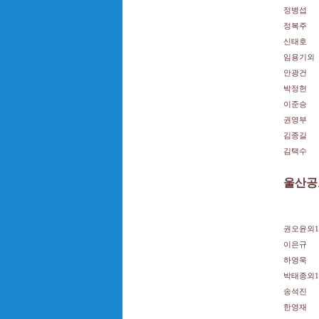
정병섭
정복주
신태호
임용기외
안광건
박정헌
이준승
권영부
김종길
김택수
울산공
권오윤외1
이은규
하영욱
박태종외1
송석진
한영재