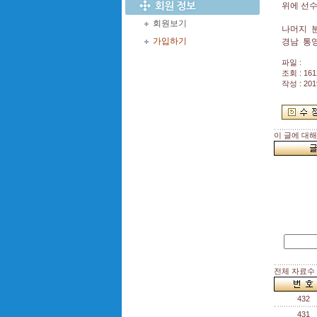
위에 선
회원보기
나머지 
가입하기
경남 통영
파일 :
조회 : 161
작성 : 201
이 글에 대
전체 자료수 :
432
431