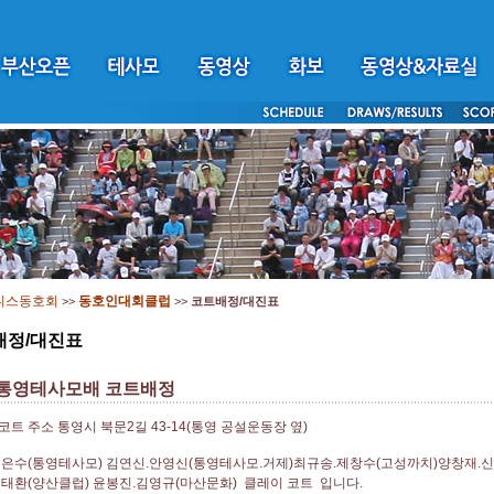
니스동호회
동호인대회클럽
>>
>>
코트배정/대진표
배정/대진표
 통영테사모배 코트배정
트 주소 통영시 북문2길 43-14(통영 공설운동장 옆)
은수(통영테사모) 김연신.안영신(통영테사모.거제)최규송.제창수(고성까치)양창재.
태환(양산클럽) 윤봉진.김영규(마산문화) 클레이 코트 입니다.