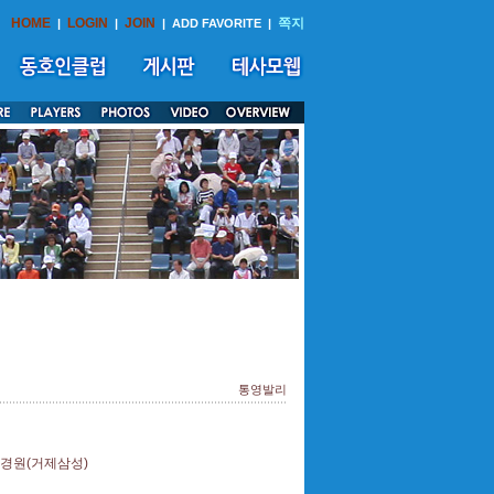
HOME
LOGIN
JOIN
쪽지
|
|
|
ADD FAVORITE
|
통영발리
신경원(거제삼성)