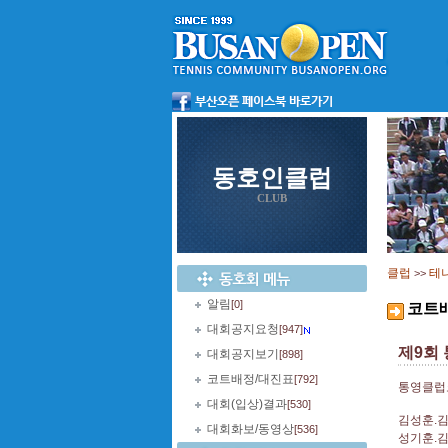
동호인클럽
CLUB
클럽
테
>>
알림
[0]
코트
대회공지요청
[947]
제9회
대회공지보기
[898]
코트배정/대진표
[792]
통영클럽코
대회(입상)결과
[530]
김성훈.김
대회화보/동영상
[536]
성기훈.김