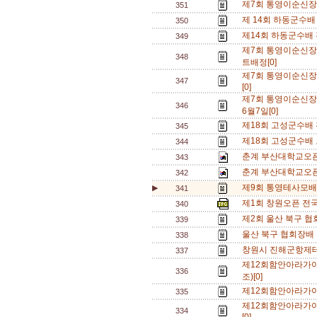
제7회 통영이순신
351
제 14회 하동군수배
350
제14회 하동군수배
349
제7회 통영이순신장
348
트배정[0]
제7회 통영이순신
347
[0]
제7회 통영이순신
346
6월7일[0]
제18회 고성군수배
345
제18회 고성군수배 
344
춘계 부산대학교오픈
343
춘계 부산대학교오픈 
342
제9회 통영테사모배 
▶
341
제1회 창원오픈 전국
340
제2회 울산 북구 협
339
울산 북구 협회장배 
338
창원시 진해군항제테
337
제12회함안아라가
336
조)[0]
제12회함안아라가
335
제12회함안아라가
334