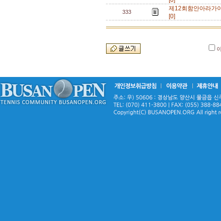
[0]
제12회함안아라가
333
[0]