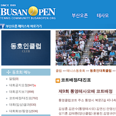
동호인클럽
CLUB
클럽
테니스동호회
동호인대회클럽
>>
>>
>
알림
[0]
코트배정/대진표
대회공지요청
[947]
제9회 통영테사모배 코트배정
대회공지보기
[898]
코트배정/대진표
[792]
통영클럽코트 주소 통영시 북문2길 43-14
대회(입상)결과
[530]
김성훈.김은수(통영테사모) 김연신.안영신
대회화보/동영상
[536]
성기훈.김태환(양산클럽) 윤봉진.김영규(