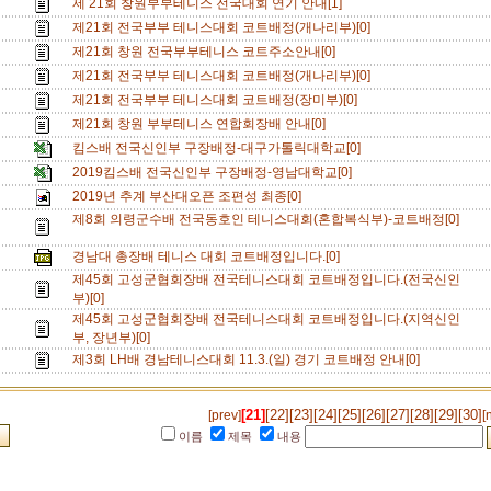
제 21회 창원부부테니스 전국대회 연기 안내[1]
제21회 전국부부 테니스대회 코트배정(개나리부)[0]
제21회 창원 전국부부테니스 코트주소안내[0]
제21회 전국부부 테니스대회 코트배정(개나리부)[0]
제21회 전국부부 테니스대회 코트배정(장미부)[0]
제21회 창원 부부테니스 연합회장배 안내[0]
킴스배 전국신인부 구장배정-대구가톨릭대학교[0]
2019킴스배 전국신인부 구장배정-영남대학교[0]
2019년 추계 부산대오픈 조편성 최종[0]
제8회 의령군수배 전국동호인 테니스대회(혼합복식부)-코트배정[0]
경남대 총장배 테니스 대회 코트배정입니다.[0]
제45회 고성군협회장배 전국테니스대회 코트배정입니다.(전국신인
부)[0]
제45회 고성군협회장배 전국테니스대회 코트배정입니다.(지역신인
부, 장년부)[0]
제3회 LH배 경남테니스대회 11.3.(일) 경기 코트배정 안내[0]
[21]
[22]
[23]
[24]
[25]
[26]
[27]
[28]
[29]
[30]
[prev]
[
이름
제목
내용