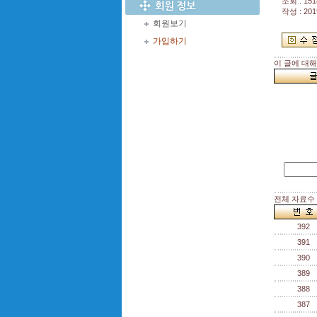
조회 : 151
작성 : 201
회원보기
가입하기
이 글에 대
전체 자료수 :
392
391
390
389
388
387