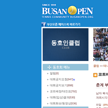
동호인클럽
CLUB
클럽
테
>>
알림
[0]
코트
대회공지요청
[947]
춘계 
대회공지보기
[898]
코트배정/대진표
[792]
남자 복식
대회(입상)결과
[530]
개최시각 
대회화보/동영상
[536]
pnu
파일 :