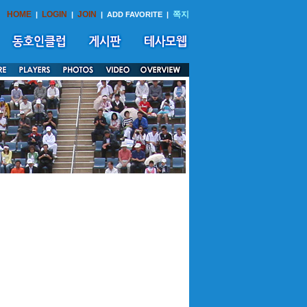
HOME
LOGIN
JOIN
쪽지
|
|
|
ADD FAVORITE
|