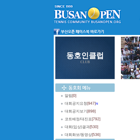
동호인클럽
CLUB
알림
[0]
대회공지요청
[947]
대회공지보기
[898]
코트배정/대진표
[792]
대회(입상)결과
[530]
대회화보/동영상
[536]