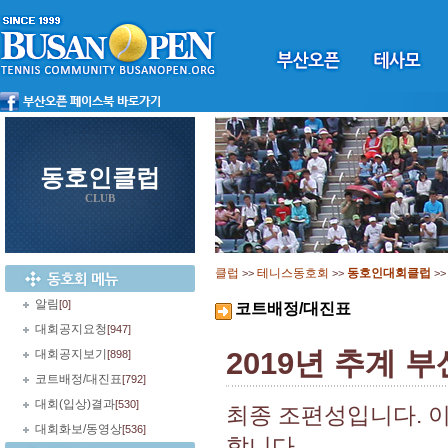
동호인클럽
CLUB
클럽
테니스동호회
동호인대회클럽
>>
>>
>
알림
[0]
코트배정/대진표
대회공지요청
[947]
2019년 추계 
대회공지보기
[898]
코트배정/대진표
[792]
대회(입상)결과
[530]
최종 조편성입니다. 
대회화보/동영상
[536]
합니다.