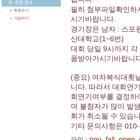
필히 첨부파일확인하시고
회원보기
시기바랍니다.
가입하기
경기장은 남자 : 스포원
산대학교(1~6번)
대회 당일 9시까지 
품받아가시기바랍니다
(중요) 여자복식대횟날
니다. 따라서 대회연
회연기여부를 결정하여
여 불참자가 많이 발
회가 취소될 수 있습니
기타 문의사항은 010-
pnu_fall_open
파일 :