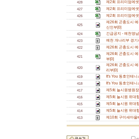
제2회 프리미엄에셋배
428
제2회 프리미엄에셋
427
제2회 프리미엄에셋
426
제26회 곤충도시 
425
신인부[0]
긴급공지 - 예천영남
424
예천 개나리부 경기시
423
제26회 곤충도시 
422
제26회 곤충도시 
421
부[0]
제26회 곤충도시 
420
리부[0]
It's You 동호인
419
It's You 동호인
418
제5회 늘시원병원장
417
제5회 늘시원 위대
416
제5회 늘시원 위대
415
제5회 늘시원 위대
414
제10회 구미새마을배
413