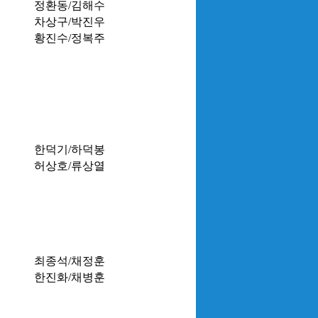
정환동/김해수
차상구/박진우
황진수/정복주
한덕기/하덕봉
허상호/류상열
최종석/채정훈
한진화/채병훈