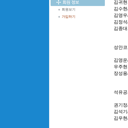
김귀현
김수현
회원보기
김영우
가입하기
김정석
김종대
성안코
김영운
우주현
장성용
석유공
권기정
김석기
김우현