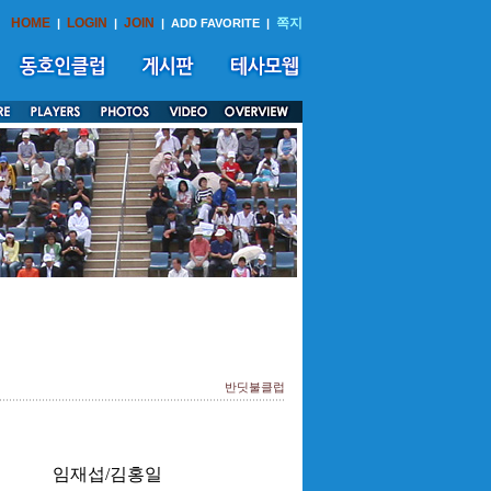
HOME
LOGIN
JOIN
쪽지
|
|
|
ADD FAVORITE
|
반딧불클럽
임재섭/김홍일