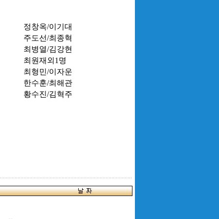
정창옥/이기대
주도선/최종혁
최병열/김강현
최원재외1명
최형민/이자운
한수훈/최해관
황수진/김혁주