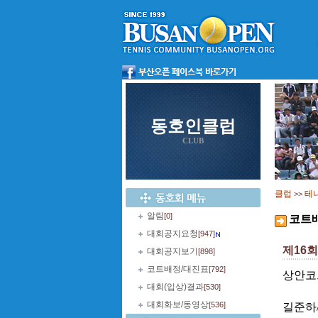
동호인클럽
CLUB
클럽
테
>>
알림
[0]
코트
대회공지요청
[947]
제16
대회공지보기
[898]
코트배정/대진표
[792]
상안코
대회(입상)결과
[530]
대회화보/동영상
[536]
길준하