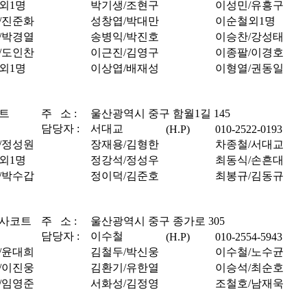
외1명
박기생/조현구
이성민/유흥구
/진준화
성창엽/박대만
이순철외1명
/박경열
송병익/박진호
이승찬/강성태
/도인찬
이근진/김영구
이종팔/이경호
외1명
이상엽/배재성
이형열/권동일
트
주
소 :
울산광역시 중구 함월1길 145
담당자 :
서대교
(H.P)
010-2522-0193
/정성원
장재용/김형한
차종철/서대교
외1명
정강석/정성우
최동식/손흔대
/박수갑
정이덕/김준호
최봉규/김동규
사코트
주
소 :
울산광역시 중구 종가로 305
담당자 :
이수철
(H.P)
010-2554-5943
/윤대희
김철두/박신웅
이수철/노수균
/이진웅
김환기/유한열
이승석/최순호
/임영준
서화성/김정영
조철호/남재욱