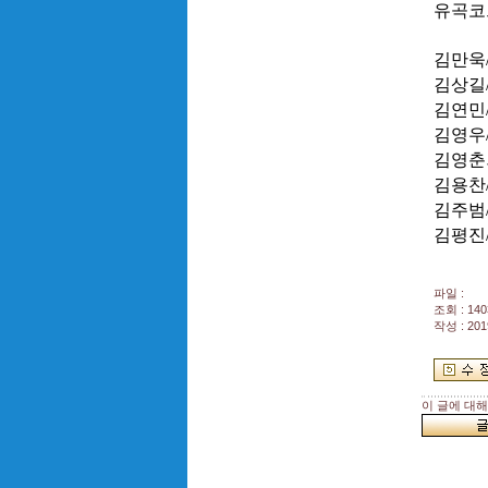
유곡코
김만욱
김상길
김연민
김영우
김영춘
김용찬
김주범
김평진
파일 :
조회 : 140
작성 : 201
이 글에 대