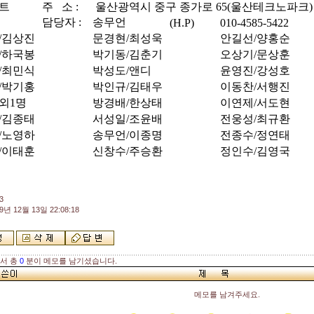
트
주
소 :
울산광역시 중구 종가로 65(울산테크노파크)
담당자 :
송무언
(H.P)
010-4585-5422
/김상진
문경현/최성욱
안길선/양홍순
/하국봉
박기동/김춘기
오상기/문상훈
/최민식
박성도/앤디
윤영진/강성호
/박기홍
박인규/김태우
이동찬/서행진
외1명
방경배/한상태
이연제/서도현
/김종태
서성일/조윤배
전웅성/최규환
/노영하
송무언/이종명
전종수/정연태
/이태훈
신창수/주승환
정인수/김영국
3
9년 12월 13일 22:08:18
해서 총
0
분이 메모를 남기셨습니다.
메모를 남겨주세요.