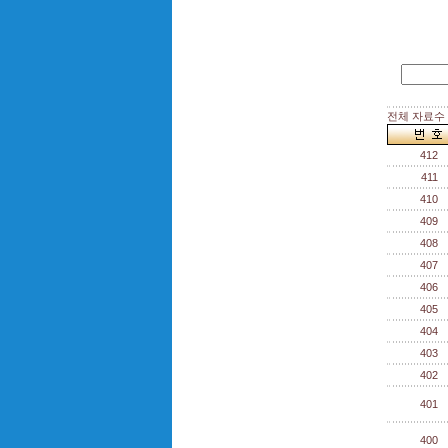
전체 자료수 :
412
411
410
409
408
407
406
405
404
403
402
401
400