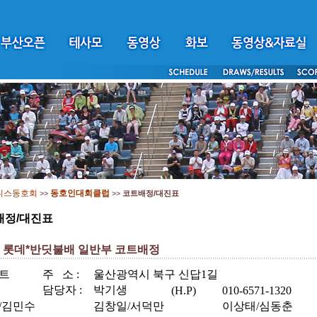
니스동호회
동호인대회클럽
>>
>>
코트배정/대진표
배정/대진표
회 롯데*반딧불배 일반부 코트배정
트
주
소 :
울산광역시 북구 신답1길
담당자 :
박기생
(H.P)
010-6571-1320
/김민수
김창일/서덕만
이상태/심동춘