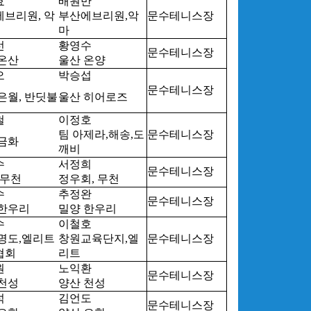
효
배원만
브리원, 악
부산에브리원,악
문수테니스장
마
선
황영수
문수테니스장
온산
울산 온양
오
박승섭
문수테니스장
은월, 반딧불
울산 히어로즈
철
이정호
팀 아제라,해송,도
문수테니스장
금화
깨비
수
서정희
문수테니스장
 무천
정우회, 무천
수
추정완
문수테니스장
 한우리
밀양 한우리
수
이철호
명도,엘리트
창원교육단지,엘
문수테니스장
협회
리트
원
노익환
문수테니스장
천성
양산 천성
석
김언도
문수테니스장