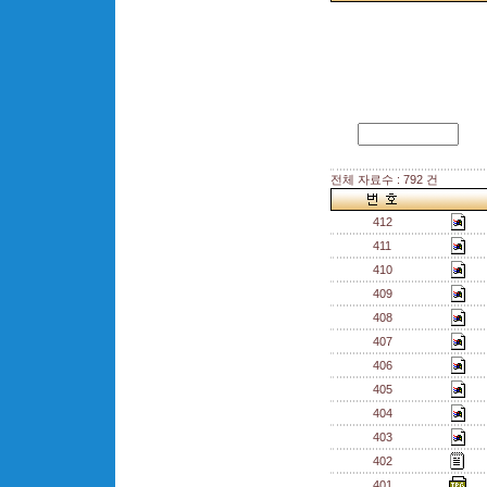
전체 자료수 : 792 건
412
411
410
409
408
407
406
405
404
403
402
401