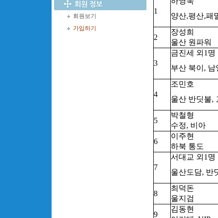
하영욱
1
양산,평산,패
회원보기
가입하기
장성희
2
울산 원파워
금진세 외1명
3
부산 북이, 
조민호
4
울산 반딧불,
박철형
5
수정, 비아
이주현
6
하북 통도
서대교 외1명
7
울산도담, 반
최덕돈
8
울지검
김동현
9