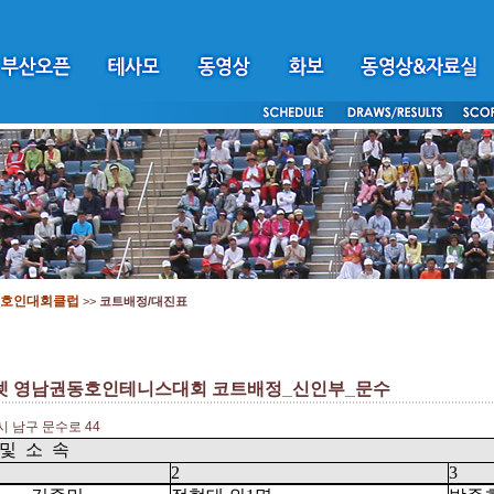
호인대회클럽
>>
코트배정/대진표
셋 영남권동호인테니스대회 코트배정_신인부_문수
 남구 문수로 44
및
소
속
2
3