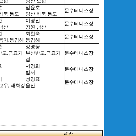
오합
양산 오합
호
엄윤호
문수테니스장
하북 통도
양산 하북 통도
한
이명진
문수테니스장
남산
창원 남산
섭
최현숙
문수테니스장
북이,동김해
동김해
춘
정영웅
반도,금요거
부산반도,금요거
문수테니스장
점
호
서영희
문수테니스장
범서
기
성영표
문수테니스장
교우, 태화강
울산