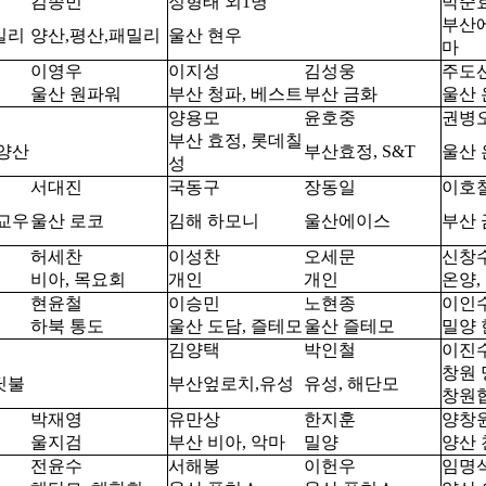
김종민
정형태 외1명
박준
부산에
밀리
양산,평산,패밀리
울산 현우
마
이영우
이지성
김성웅
주도
울산 원파워
부산 청파, 베스트
부산 금화
울산 
양용모
윤호중
권병
부산 효정, 롯데칠
남양산
부산효정, S&T
울산 
성
서대진
국동구
장동일
이호
 교우
울산 로코
김해 하모니
울산에이스
부산 
허세찬
이성찬
오세문
신창
비아, 목요회
개인
개인
온양,
현윤철
이승민
노현종
이인
하북 통도
울산 도담, 즐테모
울산 즐테모
밀양
김양택
박인철
이진
창원 
딧불
부산엎로치,유성
유성, 해단모
창원
박재영
유만상
한지훈
양창
울지검
부산 비아, 악마
밀양
양산 
전윤수
서해봉
이헌우
임명