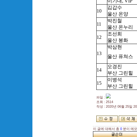
이기대, VIP
김갑수
10
울산 온양
박진철
11
울산 온누리
조선희
12
울산 봉화
박삼현
13
울산 퓨쳐스
오경진
14
부산 그린힐
이병석
15
부산 그린힐
파일 :
조회 : 2514
작성 : 2020년 06월 25일 20:
이 글에 대해서 총
0
분이 메모