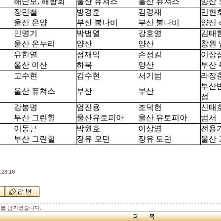
해단모, 해항회
울산 퓨쳐스
울산 퓨쳐스
양산 
장민철
방경훈
김경재
민현
울산 온양
부산 불나비
부산 불나비
양산 
민영기
박범열
강호영
김태
울산 온누리
양산
양산
창원 
유한열
정재익
손정길
이상
울산 아산
하북
양산
부산 
고수현
김수현
서기범
라장
부산
울산 퓨쳐스
부산
부산
점
강봉명
엄진용
조덕현
신태
부산 그린힐
울산유토피아
울산 유토피아
범서
이동근
박원호
이상영
전용
부산 그린힐
장유 모던
장유 모던
울산 
28:16
를 남기셨습니다.