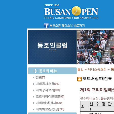
동호인클럽
CLUB
클럽
테니스동호회
동
>>
>>
알림
[0]
코트배정/대진표
대회공지요청
[947]
제1회 프리미엄에
대회공지보기
[898]
코트배정/대진표
[792]
문수테니스장 : 울산광역시
대회(입상)결과
[530]
선
수
명
단
조
1
대회화보/동영상
[536]