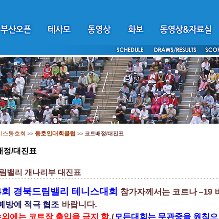
니스동호회
동호인대회클럽
>>
>>
코트배정/대진표
배정/대진표
림밸리 개나리부 대진표
4
회 경북드림밸리 테니스대회
19
참가자께서는 코르나
–
.
예방에 적극 협조
바랍니다
.(
외에는 코트장 출입을 금지 함
모든대회는 무관중을 원칙