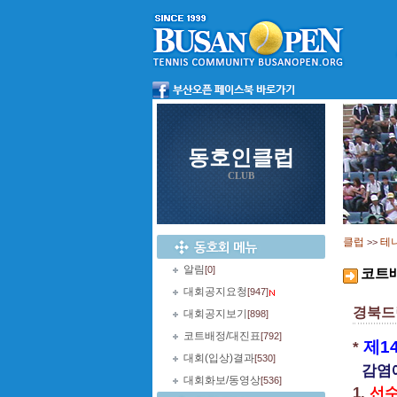
동호인클럽
CLUB
클럽
테
>>
알림
[0]
코트
대회공지요청
[947]
경북드
대회공지보기
[898]
코트배정/대진표
[792]
제
1
*
대회(입상)결과
[530]
감염
대회화보/동영상
[536]
1.
선수