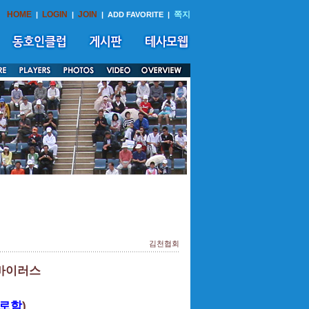
HOME
LOGIN
JOIN
쪽지
|
|
|
ADD FAVORITE
|
김천협회
바이러스
)
으로함