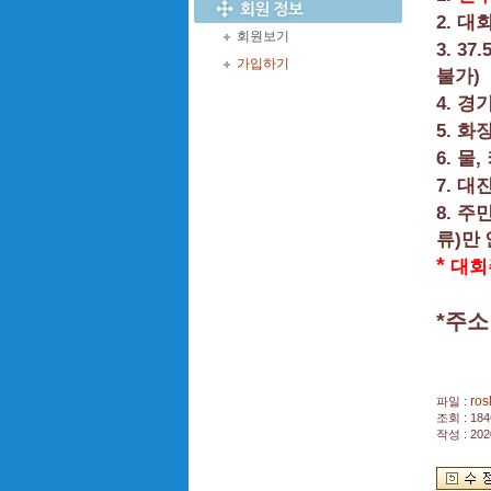
2.
대회
회원보기
3. 37.
가입하기
)
불가
4.
경기
5.
화장
6.
,
물
7.
대진
8.
주
)
류
만
*
대회
*
주
ros
파일 :
조회 : 184
작성 : 202