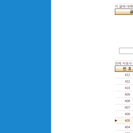
이 글에 대
전체 자료수 :
412
411
410
409
408
407
406
▶
405
404