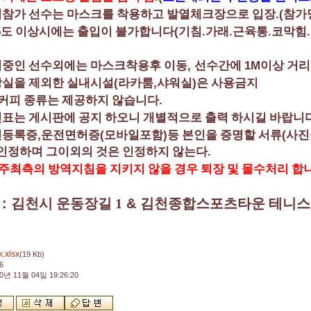
.(
참가 선수는 마스크를 착용하고 발열체크장으로 입장
참가
5
(
.
.
.
도 이상시에는 출입이 불가합니다
기침
가래
근육통
코막힘
,
1M
중인 선수외에는 마스크착용후 이동
선수간에
이상 거리
(
,
)
실을 제외한 실내시설
라카룸
샤워실
은 사용금지
.
커피 종류는 제공하지 않습니다
표는 게시판에 공지 하오니 개별적으로 출력 하시길 바랍니
,
(
)
(
민등록증
운전면허증
모바일포함
등 본인을 증명할 서류
사진
.
 인정하며 그이외의 것은 인정하지 않는다
주최측의 방역지침을 지키지 않을 경우 퇴장 및 몰수처리 합
소
:
김천시 운동장길 1
&
김천종합스포츠타운 테니
k.xlsx
(19 Kb)
6
0년 11월 04일 19:26:20