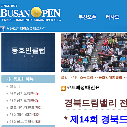
동호인클럽
CLUB
클럽
테니스동호회
동호인대회클럽
>>
>>
>
알림
[0]
코트배정/대진표
대회공지요청
[946]
경북드림밸리 
대회공지보기
[898]
코트배정/대진표
[792]
대회(입상)결과
[530]
*
제
14
회 경북
대회화보/동영상
[536]