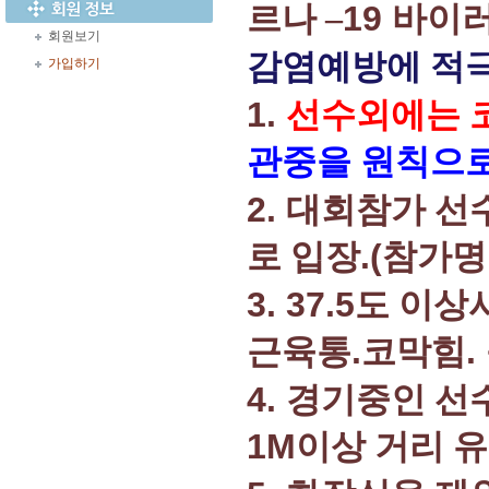
19
르나
–
바이
회원보기
감염예방에 적극
가입하기
1.
선수외에는 
관중을 원칙으
2.
대회참가 선
.(
로 입장
참가명
3. 37.5
도 이상
.
.
근육통
코막힘
4.
경기중인 선
1M
이상 거리 