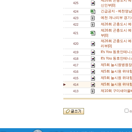
제26회 곤충도시 
425
신인부[0]
긴급공지 - 예천영남
424
예천 개나리부 경기시
423
제26회 곤충도시 
422
제26회 곤충도시 
421
부[0]
제26회 곤충도시 
420
리부[0]
It's You 동호인
419
It's You 동호인
418
제5회 늘시원병원장
417
제5회 늘시원 위대
416
제5회 늘시원 위대
415
제5회 늘시원 위대항
▶
414
제10회 구미새마을배
413