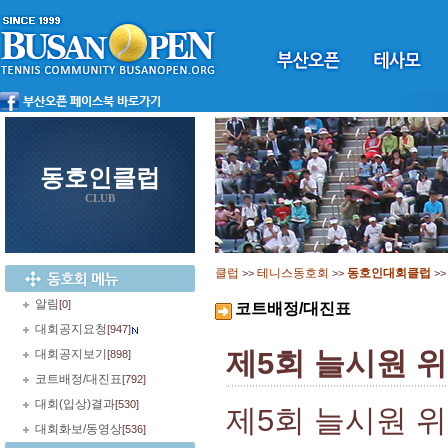
동호인클럽
CLUB
클럽
테니스동호회
동호인대회클럽
>>
>>
>
알림
[0]
코트배정/대진표
대회공지요청
[947]
제5회 늘시원 
대회공지보기
[898]
코트배정/대진표
[792]
대회(입상)결과
[530]
제5회 늘시원 
대회화보/동영상
[536]