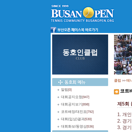
동호인클럽
CLUB
클럽
테
>>
알림
[0]
코트
대회공지요청
[947]
제5회
대회공지보기
[898]
코트배정/대진표
[792]
1. 개
대회(입상)결과
[530]
2. 경
대회화보/동영상
[536]
3. 경