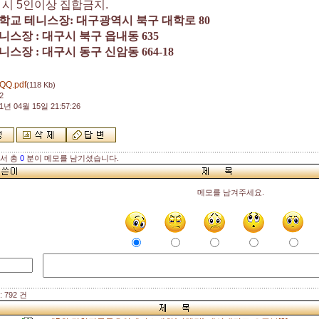
사 시 5인이상 집합금지.
학교 테니스장
:
대구광역시 북구 대학로
80
니스장
:
대구시 북구 읍내동
635
니스장
:
대구시 동구 신암동
664-18
QQ.pdf
(118 Kb)
2
1년 04월 15일 21:57:26
해서 총
0
분이 메모를 남기셨습니다.
메모를 남겨주세요.
 792 건