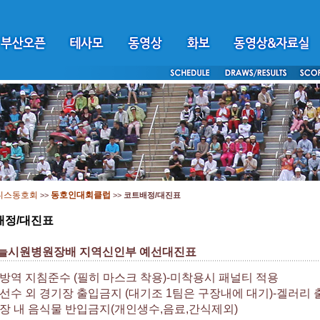
니스동호회
동호인대회클럽
>>
>>
코트배정/대진표
배정/대진표
 늘시원병원장배 지역신인부 예선대진표
인방역 지침준수 (필히 마스크 착용)-미착용시 패널티 적용
기선수 외 경기장 출입금지 (대기조 1팀은 구장내에 대기)-겔러리
기장 내 음식물 반입금지(개인생수,음료,간식제외)