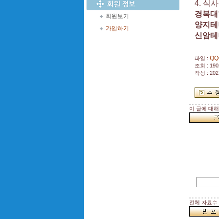
4. 식
경북대
회원보기
양지테
가입하기
신암테
QQ
파일 :
조회 : 190
작성 : 202
이 글에 대
전체 자료수 :