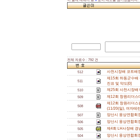
전체 자료수 : 792 건
사천시장배 코트배정
512
제15회 하동군수배 
511
진표 및 약도[0]
제25회 사천시장배
510
제12회 창원리더스대회
509
제12회 창원리더
508
(11/20(일), 여자테
양산시 웅상연합회장
507
양산시 웅상연합회장
506
제4회 LH사장배 
505
양산시 웅상연합회장
504