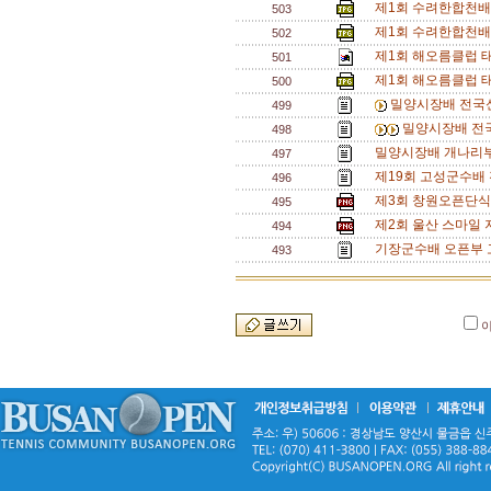
제1회 수려한합천배
503
제1회 수려한합천배
502
제1회 해오름클럽 
501
제1회 해오름클럽 태
500
밀양시장배 전국신
499
밀양시장배 전국
498
밀양시장배 개나리부
497
제19회 고성군수배
496
제3회 창원오픈단식대회
495
제2회 울산 스마일
494
기장군수배 오픈부 
493