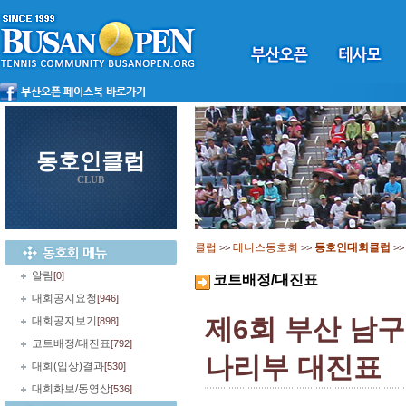
동호인클럽
CLUB
클럽
테니스동호회
동호인대회클럽
>>
>>
>
알림
[0]
코트배정/대진표
대회공지요청
[946]
제6회 부산 남
대회공지보기
[898]
코트배정/대진표
[792]
나리부 대진표
대회(입상)결과
[530]
대회화보/동영상
[536]