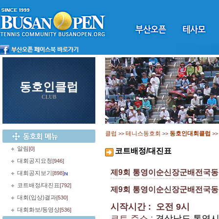
동호인클럽
CLUB
클럽
테니스동호회
동호인대회클럽
>>
>>
>
알림
[0]
코트배정/대진표
대회공지요청
[946]
제9회 통영이순신장군배전국동
대회공지보기
[898]
코트배정/대진표
[792]
제9회 통영이순신장군배전국동호인
대회(입상)결과
[530]
시작시간 : 오전 9시
대회화보/동영상
[536]
코트 주소 :
경상남도 통영시 