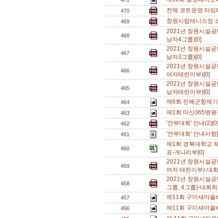
471
전체 코트운영 타임테이
470
창원시립테니스장 코
469
2021년 창원시설공
468
남자4그룹)[0]
2021년 창원시설공
467
남자3그룹)[0]
2021년 창원시설공
466
여자테린이부)[0]
2021년 창원시설공
465
남자테린이부)[0]
제6회 진해군항제기
464
제1회 마산365병
463
'깐부대회' 안내(2)[0
462
'깐부대회' 안내사항[
461
제1회 경북대학교
460
표-개나리부[0]
2021년 창원시설
459
여자 테린이부)-대회
2021년 창원시설
458
그룹, 4그룹)-대회취
제11회 구미새마을
457
제11회 구미새마을
456